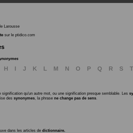
le Larousse
te
sur le ptidico.com
es
 synonymes
H
I
J
K
L
M
N
O
P
Q
R
S
 signification qu'un autre mot, ou une signification presque semblable. Les
s
ilise des
synonymes
, la phrase
ne change pas de sens
.
ouve dans les articles de
dictionnaire.