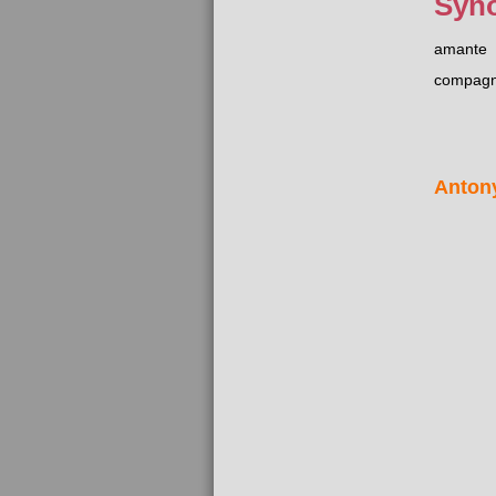
Syn
amante
compag
Anton