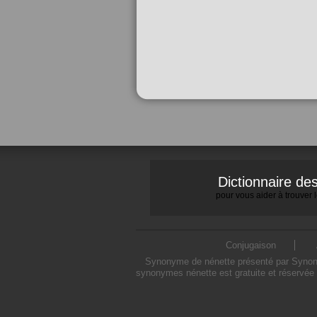
Dictionnaire d
pour vous aider à trouver
Conjugaison
Synonyme de nénette présenté par Synonymo
synonymes nénette est gratuite et réservée 