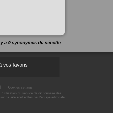
l y a 9 synonymes de
nénette
à vos favoris
Cookies settings
utilisation du service de dictionnaire des
 ce site sont édités par l’équipe éditoriale