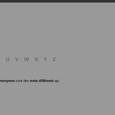
T
U
V
W
X
Y
Z
ynonymes
sont des
mots différents
qui