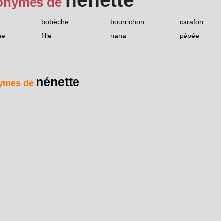
nénette
onymes de
bobèche
bourrichon
carafon
ne
fille
nana
pépée
nénette
ymes de