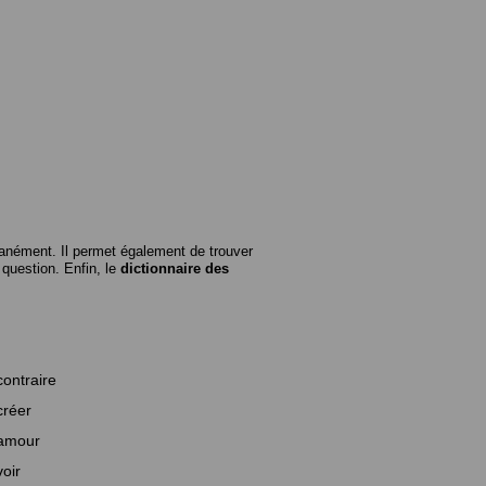
anément. Il permet également de trouver
n question. Enfin, le
dictionnaire des
contraire
créer
amour
voir