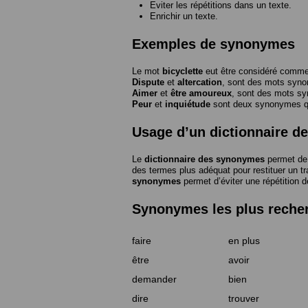
Eviter les répétitions dans un texte.
Enrichir un texte.
Exemples de synonymes
Le mot
bicyclette
eut être considéré com
Dispute
et
altercation
, sont des mots syn
Aimer
et
être amoureux
, sont des mots s
Peur
et
inquiétude
sont deux synonymes que
Usage d’un dictionnaire 
Le
dictionnaire des synonymes
permet de 
des termes plus adéquat pour restituer un trai
synonymes
permet d’éviter une répétition d
Synonymes les plus reche
faire
en plus
être
avoir
demander
bien
dire
trouver