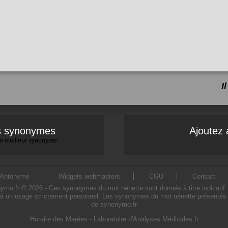
I
es synonymes
Ajoutez 
 le meilleur synonyme
Antonyme
Widgets webmasters
CGU
Contact
.fr © 2026 - Ces synonymes du mot nénette sont donnés à titre indicatif. L'
à un usage strictement personnel. Les synonymes du mot nénette présentés sur
de synonymo.fr
Horaire des Marées
-
Laboratoire d'Analyses Médicales.fr