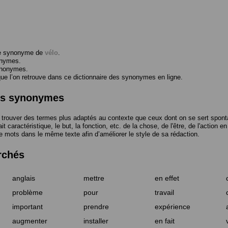
me synonyme de
vélo
.
onymes.
ynonymes.
 l’on retrouve dans ce dictionnaire des synonymes en ligne.
des synonymes
trouver des termes plus adaptés au contexte que ceux dont on se sert spont
t caractéristique, le but, la fonction, etc. de la chose, de l'être, de l'action e
e mots dans le même texte afin d’améliorer le style de sa rédaction.
rchés
anglais
mettre
en effet
problème
pour
travail
important
prendre
expérience
augmenter
installer
en fait