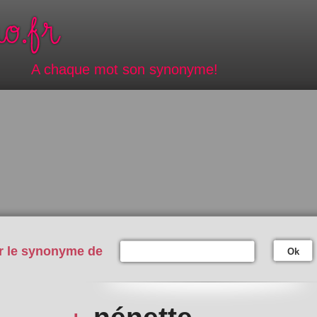
A chaque mot son synonyme!
r le synonyme de
Ok