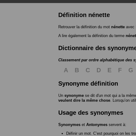
Définition nénette
Retrouver la définition du mot
nénette
avec 
A lire également la définition du terme
nénet
Dictionnaire des synonym
Classement par ordre alphabétique des
A
B
C
D
E
F
G
Synonyme définition
Un
synonyme
se dit d'un mot qui a la même
veulent dire la même chose
. Lorsqu’on ut
Usage des synonymes
Synonymes
et
Antonymes
servent à:
Définir un mot. C’est pourquoi on les tr