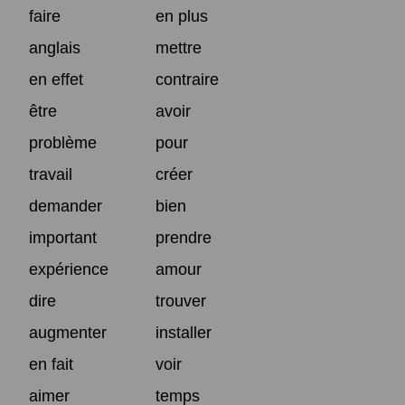
faire
en plus
anglais
mettre
en effet
contraire
être
avoir
problème
pour
travail
créer
demander
bien
important
prendre
expérience
amour
dire
trouver
augmenter
installer
en fait
voir
aimer
temps