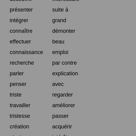
présenter
suite à
intégrer
grand
connaître
démonter
effectuer
beau
connaissance
emploi
recherche
par contre
parler
explication
penser
avec
triste
regarder
travailler
améliorer
tristesse
passer
création
acquérir