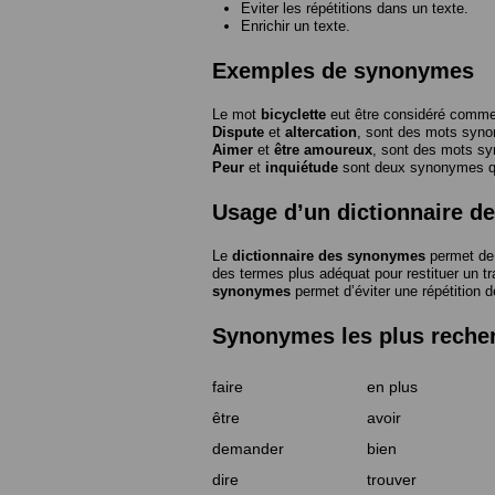
Eviter les répétitions dans un texte.
Enrichir un texte.
Exemples de synonymes
Le mot
bicyclette
eut être considéré com
Dispute
et
altercation
, sont des mots syn
Aimer
et
être amoureux
, sont des mots s
Peur
et
inquiétude
sont deux synonymes que
Usage d’un dictionnaire 
Le
dictionnaire des synonymes
permet de 
des termes plus adéquat pour restituer un trai
synonymes
permet d’éviter une répétition d
Synonymes les plus reche
faire
en plus
être
avoir
demander
bien
dire
trouver