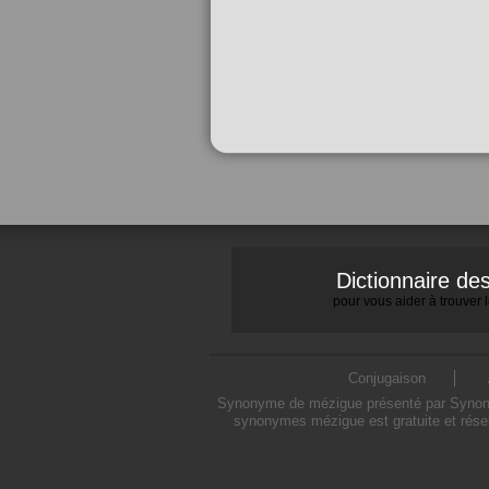
Dictionnaire d
pour vous aider à trouver
Conjugaison
Synonyme de mézigue présenté par Synonymo
synonymes mézigue est gratuite et rése