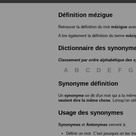
Définition mézigue
Retrouver la définition du mot
mézigue
avec
A lire également la définition du terme
mézi
Dictionnaire des synonym
Classement par ordre alphabétique des
A
B
C
D
E
F
G
Synonyme définition
Un
synonyme
se dit d'un mot qui a la même
veulent dire la même chose
. Lorsqu’on ut
Usage des synonymes
Synonymes
et
Antonymes
servent à:
Définir un mot. C’est pourquoi on les tr