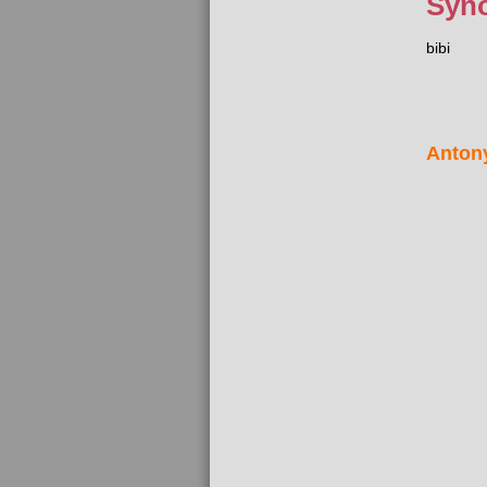
Syn
bibi
Anton