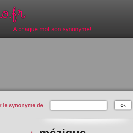
A chaque mot son synonyme!
r le synonyme de
Ok