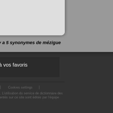
 y a 5 synonymes de
mézigue
à vos favoris
Cookies settings
utilisation du service de dictionnaire des
és sur ce site sont édités par l’équipe