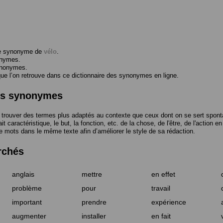
me synonyme de
vélo
.
onymes.
ynonymes.
 l’on retrouve dans ce dictionnaire des synonymes en ligne.
des synonymes
trouver des termes plus adaptés au contexte que ceux dont on se sert spont
t caractéristique, le but, la fonction, etc. de la chose, de l'être, de l'action e
e mots dans le même texte afin d’améliorer le style de sa rédaction.
rchés
anglais
mettre
en effet
problème
pour
travail
important
prendre
expérience
augmenter
installer
en fait