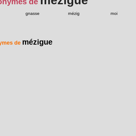
mézigue
onymes de
gnasse
mézig
moi
mézigue
ymes de