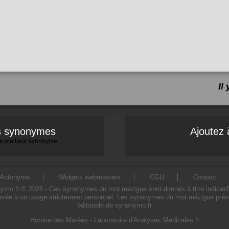
Il
es synonymes
Ajoutez 
 le meilleur synonyme
Antonyme
Widgets webmasters
CGU
Contact
.fr © 2026 - Ces synonymes du mot mézigue sont donnés à titre indicatif. L'
rvée à un usage strictement personnel. Les synonymes du mot mézigue présent
éditoriale de synonymo.fr
Horaire des Marées
-
Laboratoire d'Analyses Médicales.fr