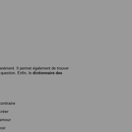
anément. Il permet également de trouver
n question. Enfin, le
dictionnaire des
contraire
créer
amour
voir