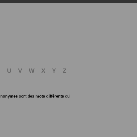
T
U
V
W
X
Y
Z
ynonymes
sont des
mots différents
qui