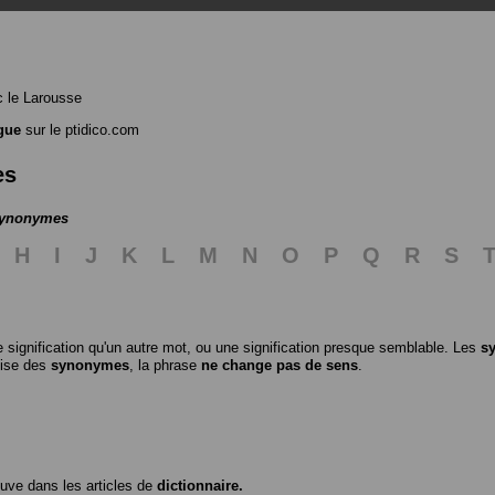
 le Larousse
gue
sur le ptidico.com
es
 synonymes
H
I
J
K
L
M
N
O
P
Q
R
S
 signification qu'un autre mot, ou une signification presque semblable. Les
s
ilise des
synonymes
, la phrase
ne change pas de sens
.
ouve dans les articles de
dictionnaire.