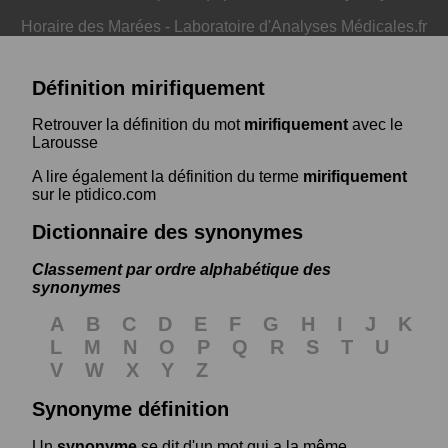
Horaire des Marées
-
Laboratoire d'Analyses Médicales.fr
Définition mirifiquement
Retrouver la définition du mot
mirifiquement
avec le
Larousse
A lire également la définition du terme
mirifiquement
sur le ptidico.com
Dictionnaire des synonymes
Classement par ordre alphabétique des
synonymes
A
B
C
D
E
F
G
H
I
J
K
L
M
N
O
P
Q
R
S
T
U
V
W
X
Y
Z
Synonyme définition
Un
synonyme
se dit d'un mot qui a la même