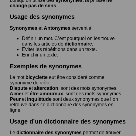
Lorsqu’on utilise des
synonymes
, la phrase
ne
change pas de sens
.
Usage des synonymes
Synonymes
et
Antonymes
servent à:
Définir un mot. C’est pourquoi on les trouve
dans les articles de
dictionnaire.
Eviter les répétitions dans un texte.
Enrichir un texte.
Exemples de synonymes
Le mot
bicyclette
eut être considéré comme
synonyme de
vélo
.
Dispute
et
altercation
, sont des mots synonymes.
Aimer
et
être amoureux
, sont des mots synonymes.
Peur
et
inquiétude
sont deux synonymes que l’on
retrouve dans ce dictionnaire des synonymes en
ligne.
Usage d’un dictionnaire des synonymes
Le
dictionnaire des synonymes
permet de trouver