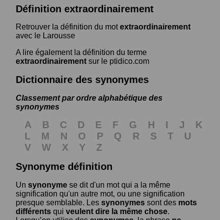
Définition extraordinairement
Retrouver la définition du mot
extraordinairement
avec le Larousse
A lire également la définition du terme
extraordinairement
sur le ptidico.com
Dictionnaire des synonymes
Classement par ordre alphabétique des
synonymes
A
B
C
D
E
F
G
H
I
J
K
L
M
N
O
P
Q
R
S
T
U
V
W
X
Y
Z
Synonyme définition
Un
synonyme
se dit d'un mot qui a la même
signification qu'un autre mot, ou une signification
presque semblable. Les
synonymes
sont des
mots
différents
qui
veulent dire la même chose
.