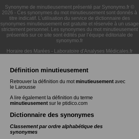
Synonyme de minutieusement présenté par Synonymo.fr ©
2026 - Ces synonymes du mot minutieusement sont donnés à
titre indicatif. L'utilisation du service de dictionnaire des
synonymes minutieusement est gratuite et réservée à un usage
strictement personnel. Les synonymes du mot minutieusement
présentés sur ce site sont édités par l’équipe éditoriale de
synonymo.fr
Horaire des Marées
-
Laboratoire d'Analyses Médicales.fr
Définition minutieusement
Retrouver la définition du mot
minutieusement
avec
le Larousse
A lire également la définition du terme
minutieusement
sur le ptidico.com
Dictionnaire des synonymes
Classement par ordre alphabétique des
synonymes