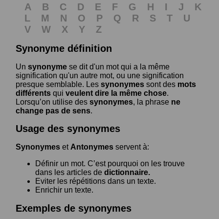
A
B
C
D
E
F
G
H
I
J
K
L
M
N
O
P
Q
R
S
T
U
V
W
X
Y
Z
Synonyme définition
Un
synonyme
se dit d'un mot qui a la même
signification qu'un autre mot, ou une signification
presque semblable. Les
synonymes
sont des
mots
différents
qui
veulent dire la même chose
.
Lorsqu’on utilise des
synonymes
, la phrase
ne
change pas de sens
.
Usage des synonymes
Synonymes
et
Antonymes
servent à:
Définir un mot. C’est pourquoi on les trouve
dans les articles de
dictionnaire.
Eviter les répétitions dans un texte.
Enrichir un texte.
Exemples de synonymes