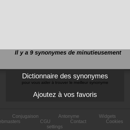
Il y a 9 synonymes de
minutieusement
Dictionnaire des synonymes
pour vous aider à trouver le meilleur synonyme
Ajoutez à vos favoris
Conjugaison
Antonyme
Widgets
ebmasters
CGU
Contact
Cookies
settings