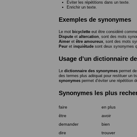
Eviter les répétitions dans un texte.
Enrichir un texte.
Exemples de synonymes
Le mot
bicyclette
eut être considéré com
Dispute
et
altercation
, sont des mots syn
Aimer
et
être amoureux
, sont des mots s
Peur
et
inquiétude
sont deux synonymes que
Usage d’un dictionnaire 
Le
dictionnaire des synonymes
permet de 
des termes plus adéquat pour restituer un trai
synonymes
permet d’éviter une répétition d
Synonymes les plus reche
faire
en plus
être
avoir
demander
bien
dire
trouver