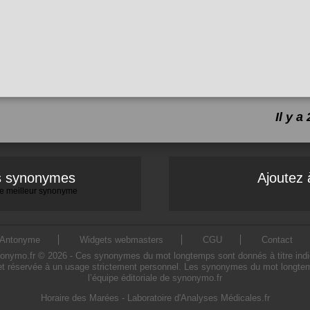
Il y 
es synonymes
Ajoutez 
 le meilleur synonyme
Antonyme
Widgets webmasters
CGU
Contact
mo.fr © 2026 - Ces synonymes du mot longtemps sont donnés à titre indicatif
t réservée à un usage strictement personnel. Les synonymes du mot longtemp
l’équipe éditoriale de synonymo.fr
Horaire des Marées
-
Laboratoire d'Analyses Médicales.fr