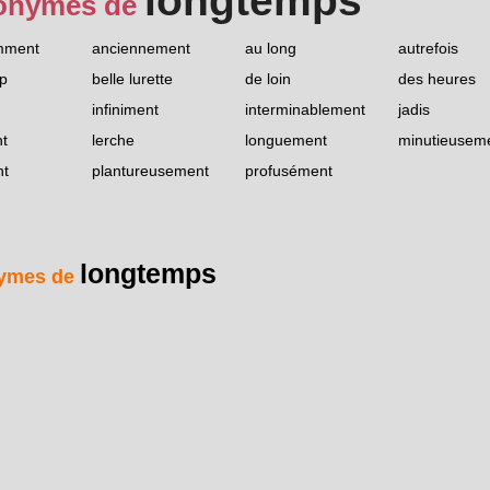
longtemps
onymes de
mment
anciennement
au long
autrefois
p
belle lurette
de loin
des heures
infiniment
interminablement
jadis
t
lerche
longuement
minutieusem
nt
plantureusement
profusément
longtemps
ymes de