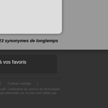
a 23 synonymes de
longtemps
à vos favoris
Cookies settings
. L'utilisation du service de dictionnaire
s présentés sur ce site sont édités par