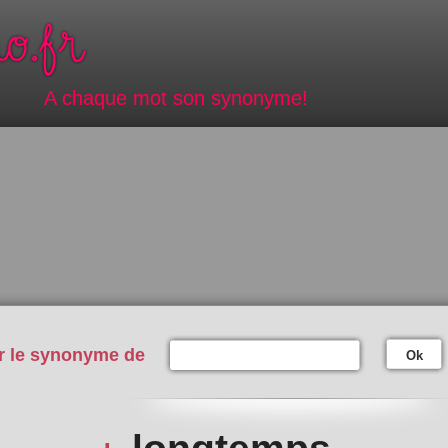
A chaque mot son synonyme!
r le synonyme de
Ok