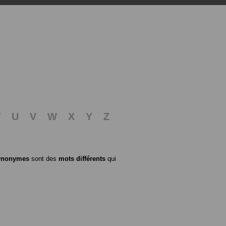
T
U
V
W
X
Y
Z
ynonymes
sont des
mots différents
qui