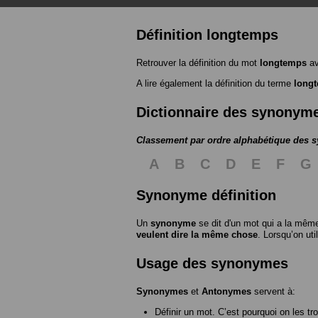
Définition longtemps
Retrouver la définition du mot
longtemps
av
A lire également la définition du terme
long
Dictionnaire des synonym
Classement par ordre alphabétique des
A
B
C
D
E
F
G
Synonyme définition
Un
synonyme
se dit d'un mot qui a la même
veulent dire la même chose
. Lorsqu’on ut
Usage des synonymes
Synonymes
et
Antonymes
servent à:
Définir un mot. C’est pourquoi on les tr