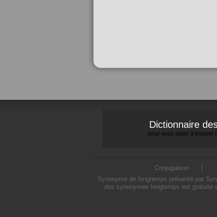
Dictionnaire d
pour vous aider à trouver
Conjugaison
Synonyme de longtemps présenté par Synony
des synonymes longtemps est gratuite e