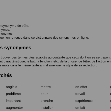
me synonyme de
vélo
.
onymes.
ynonymes.
 l’on retrouve dans ce dictionnaire des synonymes en ligne.
des synonymes
trouver des termes plus adaptés au contexte que ceux dont on se sert spont
t caractéristique, le but, la fonction, etc. de la chose, de l'être, de l'action e
e mots dans le même texte afin d’améliorer le style de sa rédaction.
rchés
anglais
mettre
en effet
problème
pour
travail
important
prendre
expérience
augmenter
installer
en fait