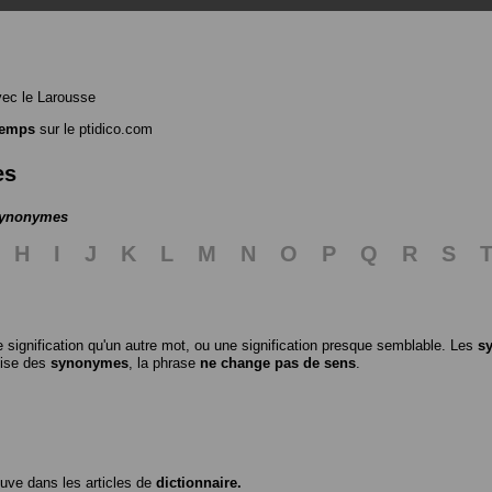
ec le Larousse
temps
sur le ptidico.com
es
 synonymes
H
I
J
K
L
M
N
O
P
Q
R
S
 signification qu'un autre mot, ou une signification presque semblable. Les
s
ilise des
synonymes
, la phrase
ne change pas de sens
.
ouve dans les articles de
dictionnaire.