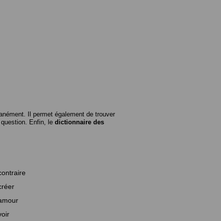
anément. Il permet également de trouver
n question. Enfin, le
dictionnaire des
contraire
créer
amour
voir