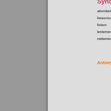
Syn
abonda
beaucou
foison
lentemen
netteme
Anton