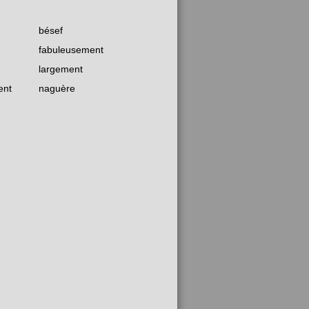
bésef
fabuleusement
largement
ent
naguère