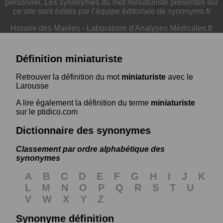
personnel. Les synonymes du mot miniaturiste présentés sur
ce site sont édités par l’équipe éditoriale de synonymo.fr
Horaire des Marées
-
Laboratoire d'Analyses Médicales.fr
Définition miniaturiste
Retrouver la définition du mot
miniaturiste
avec le
Larousse
A lire également la définition du terme
miniaturiste
sur le ptidico.com
Dictionnaire des synonymes
Classement par ordre alphabétique des
synonymes
A
B
C
D
E
F
G
H
I
J
K
L
M
N
O
P
Q
R
S
T
U
V
W
X
Y
Z
Synonyme définition