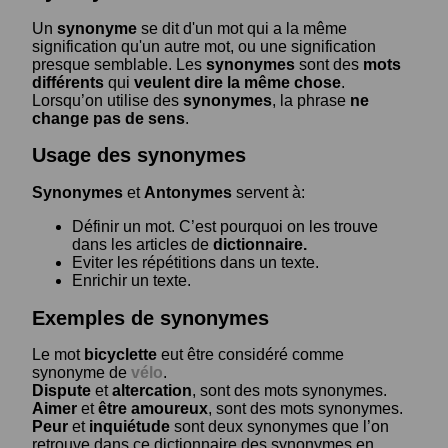
Un
synonyme
se dit d'un mot qui a la même
signification qu'un autre mot, ou une signification
presque semblable. Les
synonymes
sont des
mots
différents
qui
veulent dire la même chose
.
Lorsqu’on utilise des
synonymes
, la phrase
ne
change pas de sens
.
Usage des synonymes
Synonymes
et
Antonymes
servent à:
Définir un mot. C’est pourquoi on les trouve
dans les articles de
dictionnaire.
Eviter les répétitions dans un texte.
Enrichir un texte.
Exemples de synonymes
Le mot
bicyclette
eut être considéré comme
synonyme de
vélo
.
Dispute
et
altercation
, sont des mots synonymes.
Aimer
et
être amoureux
, sont des mots synonymes.
Peur
et
inquiétude
sont deux synonymes que l’on
retrouve dans ce dictionnaire des synonymes en