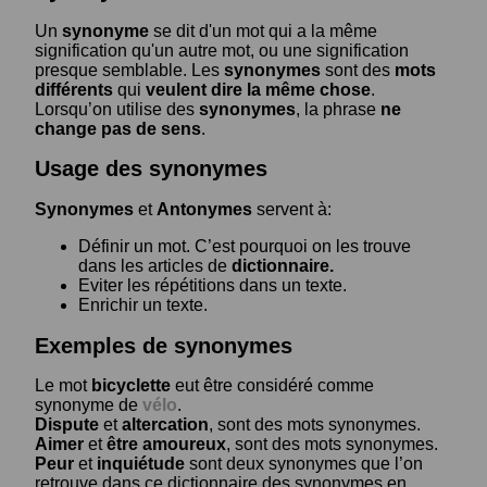
Un
synonyme
se dit d'un mot qui a la même
signification qu'un autre mot, ou une signification
presque semblable. Les
synonymes
sont des
mots
différents
qui
veulent dire la même chose
.
Lorsqu’on utilise des
synonymes
, la phrase
ne
change pas de sens
.
Usage des synonymes
Synonymes
et
Antonymes
servent à:
Définir un mot. C’est pourquoi on les trouve
dans les articles de
dictionnaire.
Eviter les répétitions dans un texte.
Enrichir un texte.
Exemples de synonymes
Le mot
bicyclette
eut être considéré comme
synonyme de
vélo
.
Dispute
et
altercation
, sont des mots synonymes.
Aimer
et
être amoureux
, sont des mots synonymes.
Peur
et
inquiétude
sont deux synonymes que l’on
retrouve dans ce dictionnaire des synonymes en