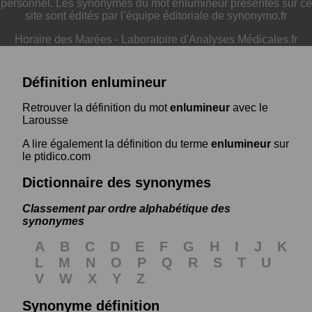
personnel. Les synonymes du mot enlumineur présentés sur ce
site sont édités par l’équipe éditoriale de synonymo.fr
Horaire des Marées
-
Laboratoire d'Analyses Médicales.fr
Définition enlumineur
Retrouver la définition du mot
enlumineur
avec le
Larousse
A lire également la définition du terme
enlumineur
sur
le ptidico.com
Dictionnaire des synonymes
Classement par ordre alphabétique des
synonymes
A
B
C
D
E
F
G
H
I
J
K
L
M
N
O
P
Q
R
S
T
U
V
W
X
Y
Z
Synonyme définition