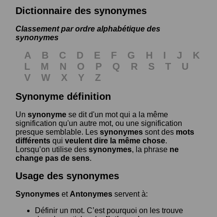
Dictionnaire des synonymes
Classement par ordre alphabétique des
synonymes
A
B
C
D
E
F
G
H
I
J
K
L
M
N
O
P
Q
R
S
T
U
V
W
X
Y
Z
Synonyme définition
Un
synonyme
se dit d'un mot qui a la même
signification qu'un autre mot, ou une signification
presque semblable. Les
synonymes
sont des
mots
différents
qui
veulent dire la même chose
.
Lorsqu’on utilise des
synonymes
, la phrase
ne
change pas de sens
.
Usage des synonymes
Synonymes
et
Antonymes
servent à:
Définir un mot. C’est pourquoi on les trouve