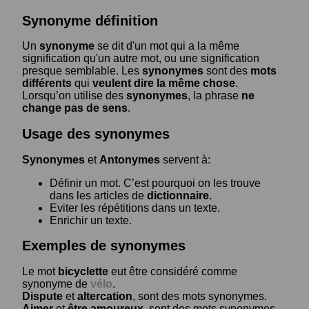
Synonyme définition
Un
synonyme
se dit d'un mot qui a la même
signification qu'un autre mot, ou une signification
presque semblable. Les
synonymes
sont des
mots
différents
qui
veulent dire la même chose
.
Lorsqu’on utilise des
synonymes
, la phrase
ne
change pas de sens
.
Usage des synonymes
Synonymes
et
Antonymes
servent à:
Définir un mot. C’est pourquoi on les trouve
dans les articles de
dictionnaire.
Eviter les répétitions dans un texte.
Enrichir un texte.
Exemples de synonymes
Le mot
bicyclette
eut être considéré comme
synonyme de
vélo
.
Dispute
et
altercation
, sont des mots synonymes.
Aimer
et
être amoureux
, sont des mots synonymes.