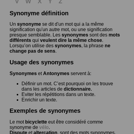
V
W
X
Y
Z
Synonyme définition
Un
synonyme
se dit d'un mot qui a la même
signification qu'un autre mot, ou une signification
presque semblable. Les
synonymes
sont des
mots
différents
qui
veulent dire la même chose
.
Lorsqu’on utilise des
synonymes
, la phrase
ne
change pas de sens
.
Usage des synonymes
Synonymes
et
Antonymes
servent à:
Définir un mot. C’est pourquoi on les trouve
dans les articles de
dictionnaire.
Eviter les répétitions dans un texte.
Enrichir un texte.
Exemples de synonymes
Le mot
bicyclette
eut être considéré comme
synonyme de
vélo
.
Dispute
et
altercation
, sont des mots synonymes.