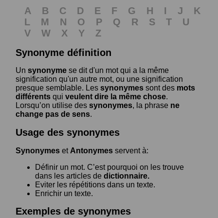
A
B
C
D
E
F
G
H
I
J
K
L
M
N
O
P
Q
R
S
T
U
V
W
X
Y
Z
Synonyme définition
Un
synonyme
se dit d'un mot qui a la même
signification qu'un autre mot, ou une signification
presque semblable. Les
synonymes
sont des
mots
différents
qui
veulent dire la même chose
.
Lorsqu’on utilise des
synonymes
, la phrase
ne
change pas de sens
.
Usage des synonymes
Synonymes
et
Antonymes
servent à:
Définir un mot. C’est pourquoi on les trouve
dans les articles de
dictionnaire.
Eviter les répétitions dans un texte.
Enrichir un texte.
Exemples de synonymes