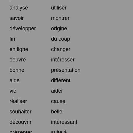
analyse
utiliser
savoir
montrer
développer
origine
fin
du coup
en ligne
changer
oeuvre
intéresser
bonne
présentation
aide
différent
vie
aider
réaliser
cause
souhaiter
belle
découvrir
intéressant
présenter
suite à