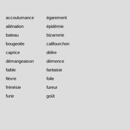
accoutumance
égarement
aliénation
épidémie
bateau
bizarrerie
bougeotte
califourchon
caprice
délire
démangeaison
démence
faible
fantaisie
fièvre
folie
frénésie
fureur
furie
goût