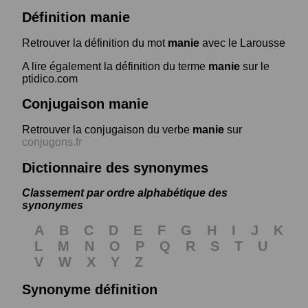
Définition manie
Retrouver la définition du mot
manie
avec le Larousse
A lire également la définition du terme
manie
sur le
ptidico.com
Conjugaison manie
Retrouver la conjugaison du verbe
manie
sur
conjugons.fr
Dictionnaire des synonymes
Classement par ordre alphabétique des
synonymes
A
B
C
D
E
F
G
H
I
J
K
L
M
N
O
P
Q
R
S
T
U
V
W
X
Y
Z
Synonyme définition