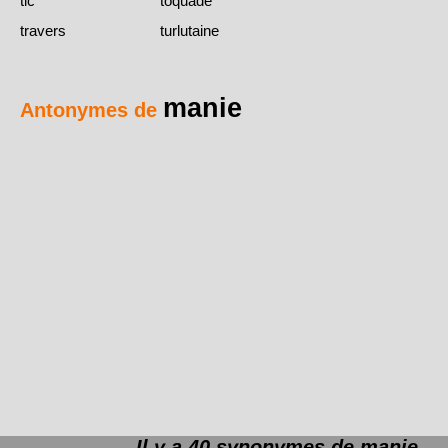
tic
toquade
travers
turlutaine
manie
Antonymes de
Il y a 40 synonymes de
manie