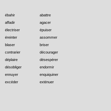
ébahir
abattre
affadir
agacer
électriser
épuiser
éreinter
assommer
blaser
briser
contrarier
décourager
déplaire
désespérer
désobliger
endormir
ennuyer
enquiquiner
excéder
exténuer