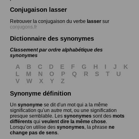
Conjugaison lasser
Retrouver la conjugaison du verbe
lasser
sur
conjugons.fr
Dictionnaire des synonymes
Classement par ordre alphabétique des
synonymes
A
B
C
D
E
F
G
H
I
J
K
L
M
N
O
P
Q
R
S
T
U
V
W
X
Y
Z
Synonyme définition
Un
synonyme
se dit d'un mot qui a la même
signification qu'un autre mot, ou une signification
presque semblable. Les
synonymes
sont des
mots
différents
qui
veulent dire la même chose
.
Lorsqu’on utilise des
synonymes
, la phrase
ne
change pas de sens
.