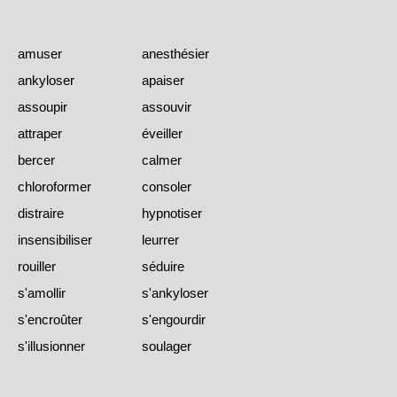
amuser
anesthésier
ankyloser
apaiser
assoupir
assouvir
attraper
éveiller
bercer
calmer
chloroformer
consoler
distraire
hypnotiser
insensibiliser
leurrer
rouiller
séduire
s'amollir
s'ankyloser
s'encroûter
s'engourdir
s'illusionner
soulager