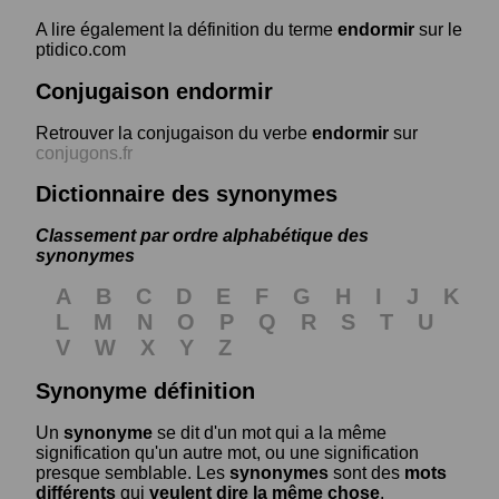
A lire également la définition du terme
endormir
sur le
ptidico.com
Conjugaison endormir
Retrouver la conjugaison du verbe
endormir
sur
conjugons.fr
Dictionnaire des synonymes
Classement par ordre alphabétique des
synonymes
A
B
C
D
E
F
G
H
I
J
K
L
M
N
O
P
Q
R
S
T
U
V
W
X
Y
Z
Synonyme définition
Un
synonyme
se dit d'un mot qui a la même
signification qu'un autre mot, ou une signification
presque semblable. Les
synonymes
sont des
mots
différents
qui
veulent dire la même chose
.