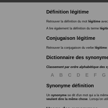
Définition légitime
Retrouver la définition du mot
légitime
avec
A lire également la définition du terme
légit
Conjugaison légitime
Retrouver la conjugaison du verbe
légitime
Dictionnaire des synonym
Classement par ordre alphabétique des
A
B
C
D
E
F
G
Synonyme définition
Un
synonyme
se dit d'un mot qui a la même
veulent dire la même chose
. Lorsqu’on ut