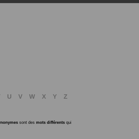
T
U
V
W
X
Y
Z
ynonymes
sont des
mots différents
qui