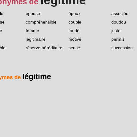
légitime
onymes de
le
épouse
époux
associée
ise
compréhensible
couple
doudou
le
femme
fondé
juste
légitimaire
motivé
permis
ble
réserve héréditaire
sensé
succession
légitime
ymes de