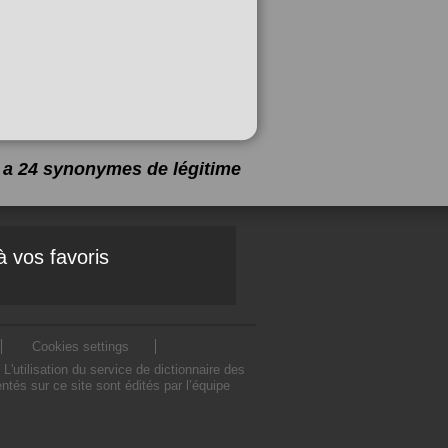
 y a 24 synonymes de
légitime
à vos favoris
Cookies settings
utilisation du service de dictionnaire des
tés sur ce site sont édités par l’équipe