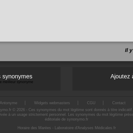
Il
es synonymes
Ajoutez 
 le meilleur synonyme
Antonyme
Widgets webmasters
CGU
Contact
o.fr © 2026 - Ces synonymes du mot légitime sont donnés à titre indicatif. L'
rvée à un usage strictement personnel. Les synonymes du mot légitime présen
éditoriale de synonymo.fr
Horaire des Marées
-
Laboratoire d'Analyses Médicales.fr