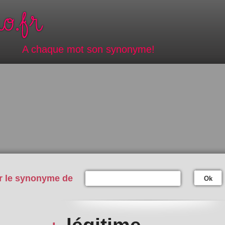
A chaque mot son synonyme!
r le synonyme de
Ok