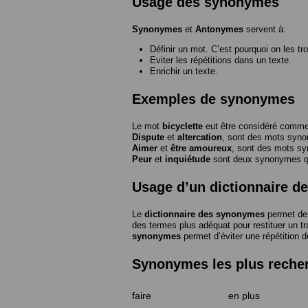
Usage des synonymes
Synonymes
et
Antonymes
servent à:
Définir un mot. C’est pourquoi on les tr
Eviter les répétitions dans un texte.
Enrichir un texte.
Exemples de synonymes
Le mot
bicyclette
eut être considéré com
Dispute
et
altercation
, sont des mots syn
Aimer
et
être amoureux
, sont des mots s
Peur
et
inquiétude
sont deux synonymes que
Usage d’un dictionnaire 
Le
dictionnaire des synonymes
permet de 
des termes plus adéquat pour restituer un trai
synonymes
permet d’éviter une répétition d
Synonymes les plus reche
faire
en plus