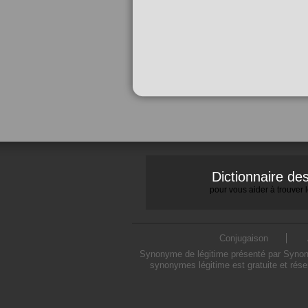
Dictionnaire d
pour vous aider à trouver
Conjugaison
Synonyme de légitime présenté par Synonym
synonymes légitime est gratuite et rése