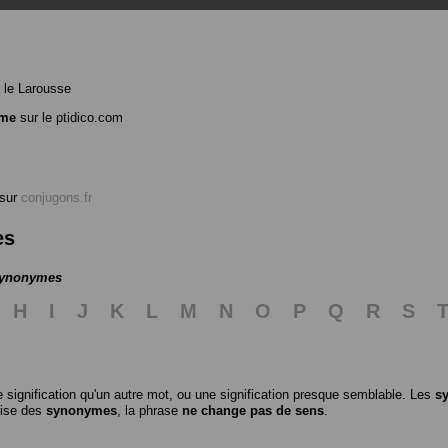
 le Larousse
ime
sur le ptidico.com
sur
conjugons.fr
es
 synonymes
H
I
J
K
L
M
N
O
P
Q
R
S
 signification qu'un autre mot, ou une signification presque semblable. Les
s
ilise des
synonymes
, la phrase
ne change pas de sens
.