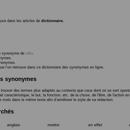
ouve dans les articles de
dictionnaire.
me synonyme de
vélo
.
onymes.
ynonymes.
 l’on retrouve dans ce dictionnaire des synonymes en ligne.
des synonymes
trouver des termes plus adaptés au contexte que ceux dont on se sert spont
t caractéristique, le but, la fonction, etc. de la chose, de l'être, de l'action e
e mots dans le même texte afin d’améliorer le style de sa rédaction.
rchés
anglais
mettre
en effet