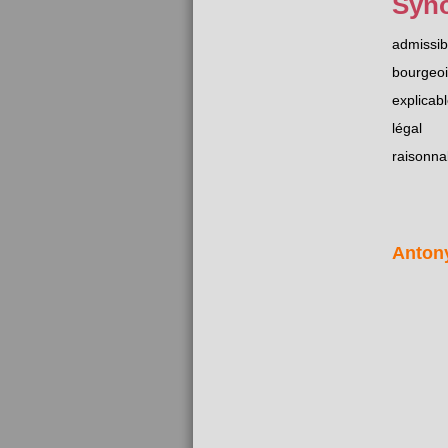
Syn
admissib
bourgeo
explicab
légal
raisonna
Anton