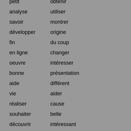
petit
obtenir
analyse
utiliser
savoir
montrer
développer
origine
fin
du coup
en ligne
changer
oeuvre
intéresser
bonne
présentation
aide
différent
vie
aider
réaliser
cause
souhaiter
belle
découvrir
intéressant