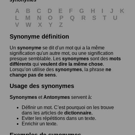
A
B
C
D
E
F
G
H
I
J
K
L
M
N
O
P
Q
R
S
T
U
V
W
X
Y
Z
Synonyme définition
Un
synonyme
se dit d'un mot qui a la même
signification qu'un autre mot, ou une signification
presque semblable. Les
synonymes
sont des
mots
différents
qui
veulent dire la même chose
.
Lorsqu’on utilise des
synonymes
, la phrase
ne
change pas de sens
.
Usage des synonymes
Synonymes
et
Antonymes
servent à:
Définir un mot. C’est pourquoi on les trouve
dans les articles de
dictionnaire.
Eviter les répétitions dans un texte.
Enrichir un texte.
Exemples de synonymes