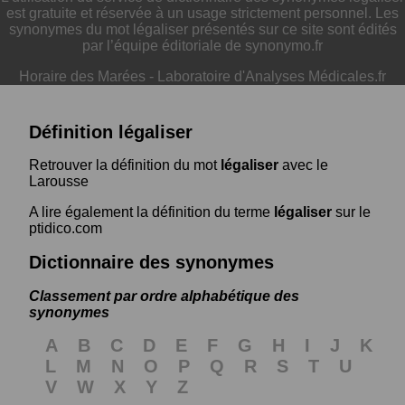
est gratuite et réservée à un usage strictement personnel. Les
synonymes du mot légaliser présentés sur ce site sont édités
par l’équipe éditoriale de synonymo.fr
Horaire des Marées
-
Laboratoire d'Analyses Médicales.fr
Définition légaliser
Retrouver la définition du mot
légaliser
avec le
Larousse
A lire également la définition du terme
légaliser
sur le
ptidico.com
Dictionnaire des synonymes
Classement par ordre alphabétique des
synonymes
A
B
C
D
E
F
G
H
I
J
K
L
M
N
O
P
Q
R
S
T
U
V
W
X
Y
Z