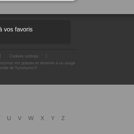
à vos favoris
Cookies settings
nonymes est gratuite et réservée à un usage
toriale de Synonymo.fr
T
U
V
W
X
Y
Z