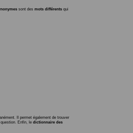
ynonymes
sont des
mots différents
qui
anément. Il permet également de trouver
n question. Enfin, le
dictionnaire des