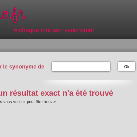
A chaque mot son synonyme!
r le synonyme de
Ok
n résultat exact n'a été trouvé
 vous vouliez peut être trouver...