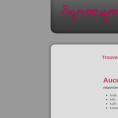
Trouve
Aucu
néanmoins
krak
kiki
kafir
kawa