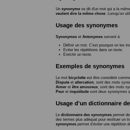
Un
synonyme
se dit d'un mot qui a la même
veulent dire la même chose
. Lorsqu’on ut
Usage des synonymes
Synonymes
et
Antonymes
servent à:
Définir un mot. C’est pourquoi on les tr
Eviter les répétitions dans un texte.
Enrichir un texte.
Exemples de synonymes
Le mot
bicyclette
eut être considéré com
Dispute
et
altercation
, sont des mots syn
Aimer
et
être amoureux
, sont des mots s
Peur
et
inquiétude
sont deux synonymes que
Usage d’un dictionnaire 
Le
dictionnaire des synonymes
permet de 
des termes plus adéquat pour restituer un trai
synonymes
permet d’éviter une répétition d