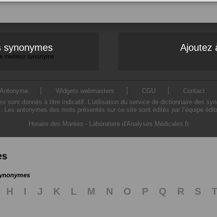
es synonymes
Ajoutez 
 le meilleur synonyme
Antonyme
Widgets webmasters
CGU
Contact
ont donnés à titre indicatif. L'utilisation du service de dictionnaire des sy
. Les antonymes des mots présentés sur ce site sont édités par l’équipe édi
Horaire des Marées
-
Laboratoire d'Analyses Médicales.fr
es
 synonymes
H
I
J
K
L
M
N
O
P
Q
R
S