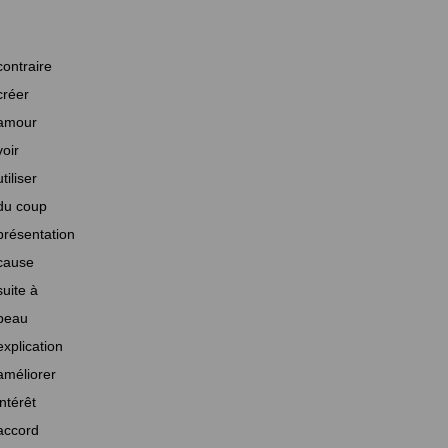
contraire
créer
amour
voir
utiliser
du coup
présentation
cause
suite à
beau
explication
améliorer
intérêt
accord