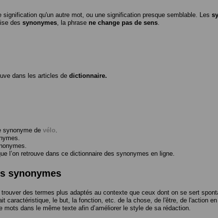
 signification qu'un autre mot, ou une signification presque semblable. Les
s
ilise des
synonymes
, la phrase
ne change pas de sens
.
ouve dans les articles de
dictionnaire.
me synonyme de
vélo
.
onymes.
ynonymes.
 l’on retrouve dans ce dictionnaire des synonymes en ligne.
des synonymes
trouver des termes plus adaptés au contexte que ceux dont on se sert spont
t caractéristique, le but, la fonction, etc. de la chose, de l'être, de l'action e
e mots dans le même texte afin d’améliorer le style de sa rédaction.