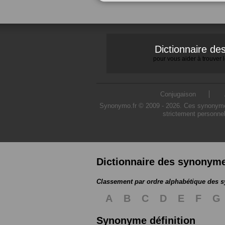
Dictionnaire d
pour vous aider à trouver
Conjugaison
Synonymo.fr © 2009 - 2026. Ces synonymes s
strictement personnel
Dictionnaire des synonym
Classement par ordre alphabétique des
A
B
C
D
E
F
G
Synonyme définition