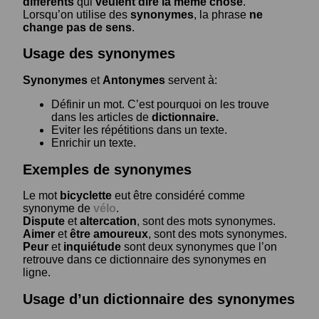
différents
qui
veulent dire la même chose
.
Lorsqu’on utilise des
synonymes
, la phrase
ne
change pas de sens
.
Usage des synonymes
Synonymes
et
Antonymes
servent à:
Définir un mot. C’est pourquoi on les trouve
dans les articles de
dictionnaire.
Eviter les répétitions dans un texte.
Enrichir un texte.
Exemples de synonymes
Le mot
bicyclette
eut être considéré comme
synonyme de
vélo
.
Dispute
et
altercation
, sont des mots synonymes.
Aimer
et
être amoureux
, sont des mots synonymes.
Peur
et
inquiétude
sont deux synonymes que l’on
retrouve dans ce dictionnaire des synonymes en
ligne.
Usage d’un dictionnaire des synonymes