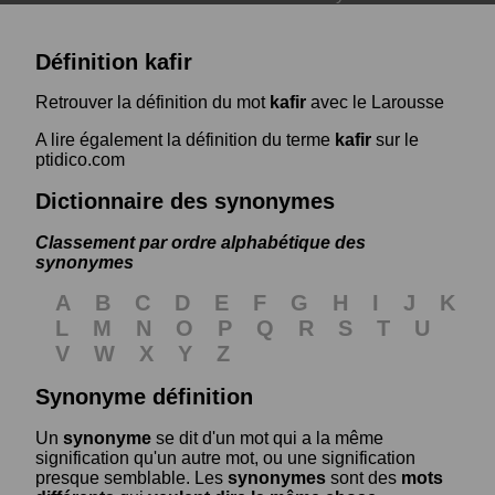
Définition kafir
Retrouver la définition du mot
kafir
avec le Larousse
A lire également la définition du terme
kafir
sur le
ptidico.com
Dictionnaire des synonymes
Classement par ordre alphabétique des
synonymes
A
B
C
D
E
F
G
H
I
J
K
L
M
N
O
P
Q
R
S
T
U
V
W
X
Y
Z
Synonyme définition
Un
synonyme
se dit d'un mot qui a la même
signification qu'un autre mot, ou une signification
presque semblable. Les
synonymes
sont des
mots