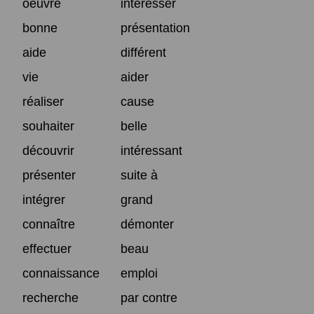
oeuvre
intéresser
bonne
présentation
aide
différent
vie
aider
réaliser
cause
souhaiter
belle
découvrir
intéressant
présenter
suite à
intégrer
grand
connaître
démonter
effectuer
beau
connaissance
emploi
recherche
par contre