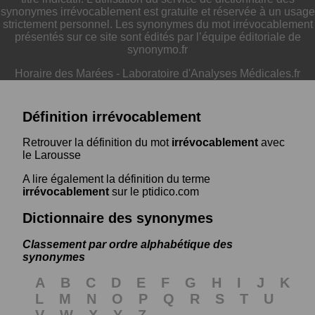
synonymes irrévocablement est gratuite et réservée à un usage
strictement personnel. Les synonymes du mot irrévocablement
présentés sur ce site sont édités par l’équipe éditoriale de
synonymo.fr
Horaire des Marées
-
Laboratoire d'Analyses Médicales.fr
Définition irrévocablement
Retrouver la définition du mot
irrévocablement
avec
le Larousse
A lire également la définition du terme
irrévocablement
sur le ptidico.com
Dictionnaire des synonymes
Classement par ordre alphabétique des
synonymes
A
B
C
D
E
F
G
H
I
J
K
L
M
N
O
P
Q
R
S
T
U
V
W
X
Y
Z