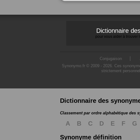
Dictionnaire d
pour vous aider à trouver
Conjugaison
Synonymo.fr © 2009 - 2026. Ces synonymes s
strictement personnel
Dictionnaire des synonym
Classement par ordre alphabétique des
A
B
C
D
E
F
G
Synonyme définition