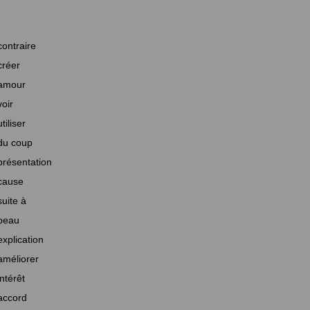
contraire
créer
amour
voir
utiliser
du coup
présentation
cause
suite à
beau
explication
améliorer
intérêt
accord