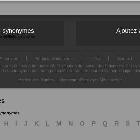
es synonymes
Ajoutez 
 le meilleur synonyme
Antonyme
Widgets webmasters
CGU
Contact
ont donnés à titre indicatif. L'utilisation du service de dictionnaire des sy
. Les antonymes des mots présentés sur ce site sont édités par l’équipe édi
Horaire des Marées
-
Laboratoire d'Analyses Médicales.fr
es
 synonymes
H
I
J
K
L
M
N
O
P
Q
R
S