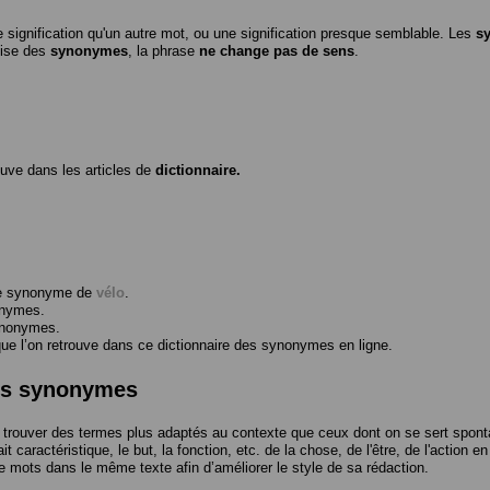
 signification qu'un autre mot, ou une signification presque semblable. Les
s
ilise des
synonymes
, la phrase
ne change pas de sens
.
ouve dans les articles de
dictionnaire.
me synonyme de
vélo
.
onymes.
ynonymes.
 l’on retrouve dans ce dictionnaire des synonymes en ligne.
des synonymes
trouver des termes plus adaptés au contexte que ceux dont on se sert spont
t caractéristique, le but, la fonction, etc. de la chose, de l'être, de l'action e
e mots dans le même texte afin d’améliorer le style de sa rédaction.