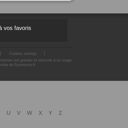
à vos favoris
Cookies settings
nonymes est gratuite et réservée à un usage
toriale de Synonymo.fr
T
U
V
W
X
Y
Z