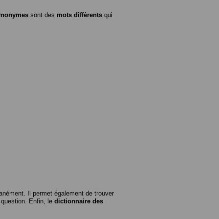
ynonymes
sont des
mots différents
qui
anément. Il permet également de trouver
n question. Enfin, le
dictionnaire des