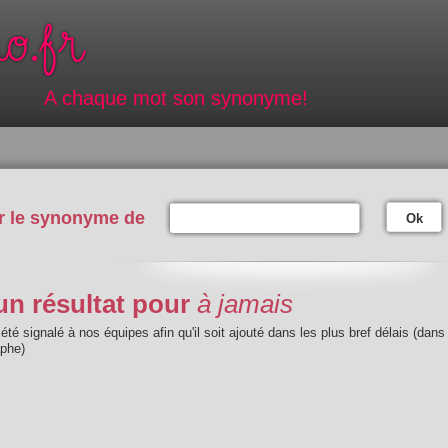
A chaque mot son synonyme!
r le synonyme de
Ok
n résultat pour
à jamais
été signalé à nos équipes afin qu'il soit ajouté dans les plus bref délais (dans
aphe)