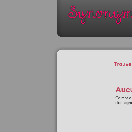
Trouve
Aucu
Ce mot a 
d'orthogr