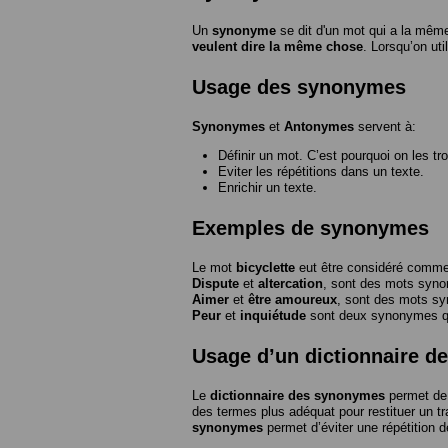
Un
synonyme
se dit d'un mot qui a la même
veulent dire la même chose
. Lorsqu’on ut
Usage des synonymes
Synonymes
et
Antonymes
servent à:
Définir un mot. C’est pourquoi on les tr
Eviter les répétitions dans un texte.
Enrichir un texte.
Exemples de synonymes
Le mot
bicyclette
eut être considéré com
Dispute
et
altercation
, sont des mots syn
Aimer
et
être amoureux
, sont des mots s
Peur
et
inquiétude
sont deux synonymes que
Usage d’un dictionnaire 
Le
dictionnaire des synonymes
permet de 
des termes plus adéquat pour restituer un trai
synonymes
permet d’éviter une répétition d