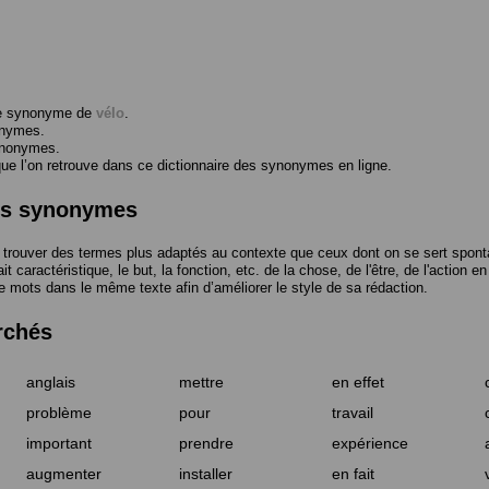
me synonyme de
vélo
.
onymes.
ynonymes.
 l’on retrouve dans ce dictionnaire des synonymes en ligne.
des synonymes
trouver des termes plus adaptés au contexte que ceux dont on se sert spont
t caractéristique, le but, la fonction, etc. de la chose, de l'être, de l'action e
e mots dans le même texte afin d’améliorer le style de sa rédaction.
rchés
anglais
mettre
en effet
problème
pour
travail
important
prendre
expérience
augmenter
installer
en fait