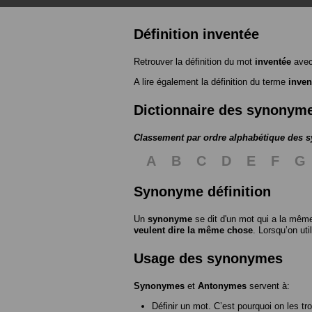
Définition inventée
Retrouver la définition du mot
inventée
avec
A lire également la définition du terme
inven
Dictionnaire des synonym
Classement par ordre alphabétique des
A
B
C
D
E
F
G
Synonyme définition
Un
synonyme
se dit d'un mot qui a la même
veulent dire la même chose
. Lorsqu’on ut
Usage des synonymes
Synonymes
et
Antonymes
servent à:
Définir un mot. C’est pourquoi on les tr