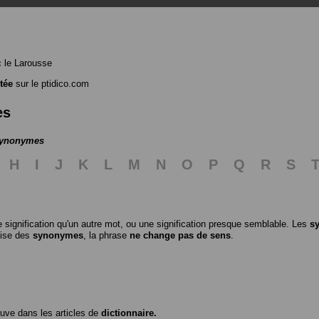
 le Larousse
tée
sur le ptidico.com
es
 synonymes
H
I
J
K
L
M
N
O
P
Q
R
S
 signification qu'un autre mot, ou une signification presque semblable. Les
s
ilise des
synonymes
, la phrase
ne change pas de sens
.
ouve dans les articles de
dictionnaire.