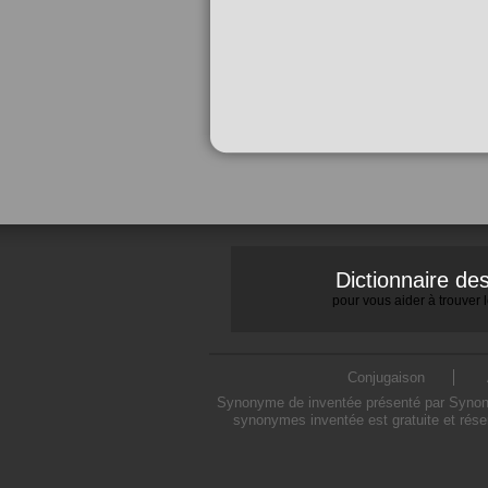
Dictionnaire d
pour vous aider à trouver
Conjugaison
Synonyme de inventée présenté par Synonymo
synonymes inventée est gratuite et rése