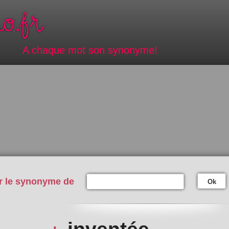
A chaque mot son synonyme!
r le synonyme de
Ok