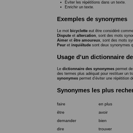
Eviter les répétitions dans un texte.
Enrichir un texte.
Exemples de synonymes
Le mot
bicyclette
eut être considéré com
Dispute
et
altercation
, sont des mots syn
Aimer
et
être amoureux
, sont des mots s
Peur
et
inquiétude
sont deux synonymes que
Usage d’un dictionnaire 
Le
dictionnaire des synonymes
permet de 
des termes plus adéquat pour restituer un trai
synonymes
permet d’éviter une répétition d
Synonymes les plus reche
faire
en plus
être
avoir
demander
bien
dire
trouver