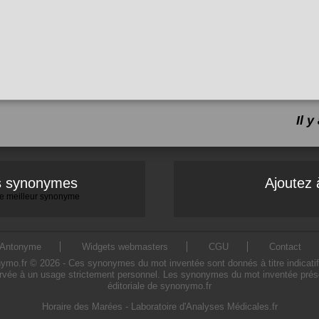
Il 
es synonymes
Ajoutez 
 le meilleur synonyme
Antonyme
Widgets webmasters
CGU
Contact
.fr © 2026 - Ces synonymes du mot inventée sont donnés à titre indicatif. L
rvée à un usage strictement personnel. Les synonymes du mot inventée présen
éditoriale de synonymo.fr
Horaire des Marées
-
Laboratoire d'Analyses Médicales.fr