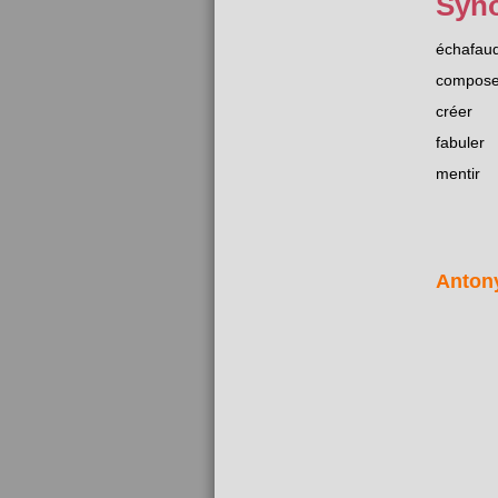
Syn
échafau
compose
créer
fabuler
mentir
Anton