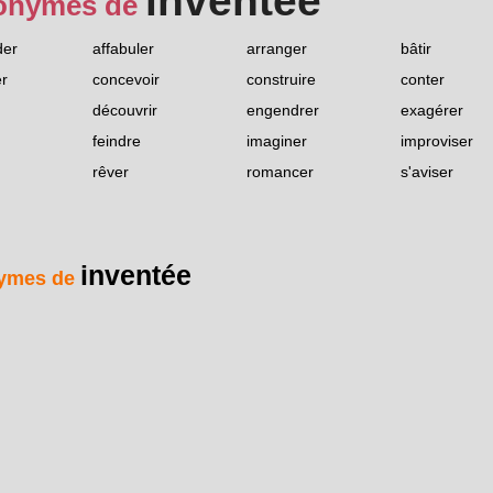
inventée
onymes de
der
affabuler
arranger
bâtir
r
concevoir
construire
conter
découvrir
engendrer
exagérer
feindre
imaginer
improviser
rêver
romancer
s'aviser
inventée
ymes de