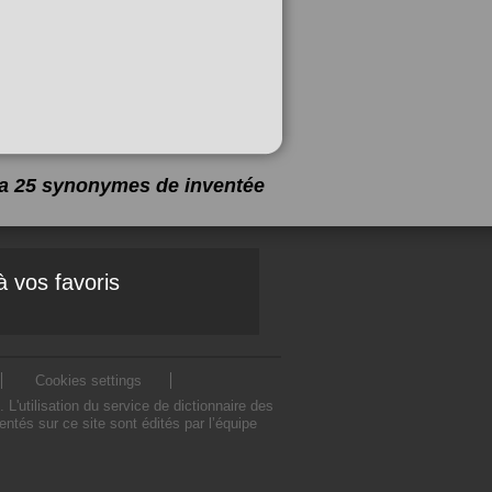
y a 25 synonymes de
inventée
à vos favoris
Cookies settings
'utilisation du service de dictionnaire des
tés sur ce site sont édités par l’équipe