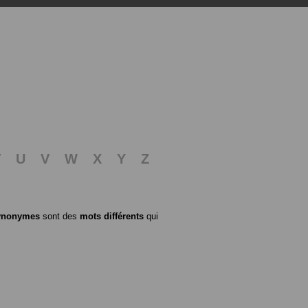
T
U
V
W
X
Y
Z
ynonymes
sont des
mots différents
qui