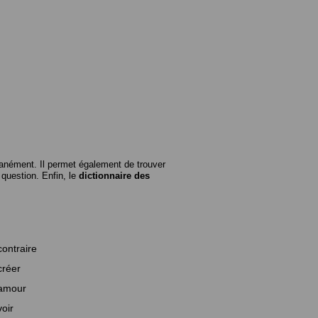
anément. Il permet également de trouver
n question. Enfin, le
dictionnaire des
contraire
créer
amour
voir