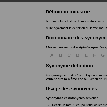
Définition industrie
Retrouver la définition du mot
industrie
avec
A lire également la définition du terme
indus
Dictionnaire des synonym
Classement par ordre alphabétique des
A
B
C
D
E
F
G
Synonyme définition
Un
synonyme
se dit d'un mot qui a la même
veulent dire la même chose
. Lorsqu’on ut
Usage des synonymes
Synonymes
et
Antonymes
servent à:
Définir un mot. C’est pourquoi on les tr