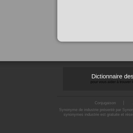
Dictionnaire d
pour vous aider à trouver
Conjugaison
Synonyme de industrie présenté par Synonym
synonymes industrie est gratuite et rés