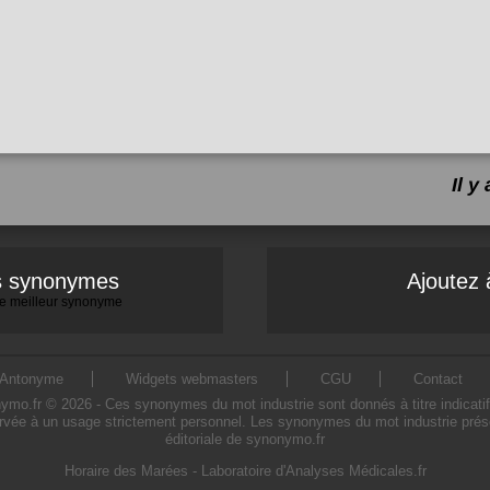
Il 
es synonymes
Ajoutez 
 le meilleur synonyme
Antonyme
Widgets webmasters
CGU
Contact
o.fr © 2026 - Ces synonymes du mot industrie sont donnés à titre indicatif. L
ervée à un usage strictement personnel. Les synonymes du mot industrie présen
éditoriale de synonymo.fr
Horaire des Marées
-
Laboratoire d'Analyses Médicales.fr