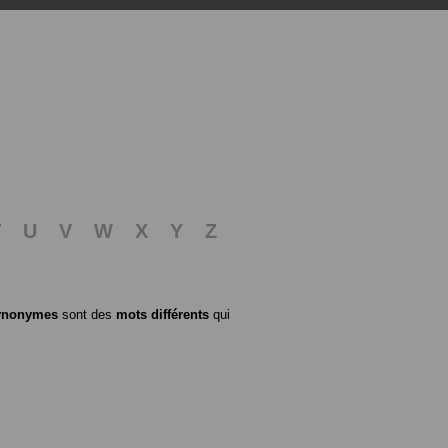
T
U
V
W
X
Y
Z
ynonymes
sont des
mots différents
qui