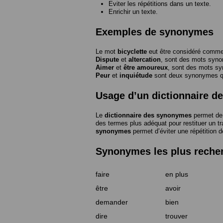
Eviter les répétitions dans un texte.
Enrichir un texte.
Exemples de synonymes
Le mot
bicyclette
eut être considéré com
Dispute
et
altercation
, sont des mots syn
Aimer
et
être amoureux
, sont des mots s
Peur
et
inquiétude
sont deux synonymes que
Usage d’un dictionnaire 
Le
dictionnaire des synonymes
permet de 
des termes plus adéquat pour restituer un trai
synonymes
permet d’éviter une répétition d
Synonymes les plus reche
faire
en plus
être
avoir
demander
bien
dire
trouver