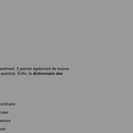
anément. Il permet également de trouver
n question. Enfin, le
dictionnaire des
contraire
créer
amour
voir