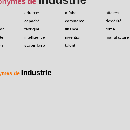
industrie
onymes de
adresse
affaire
affaires
capacité
commerce
dextérité
ion
fabrique
finance
firme
té
intelligence
invention
manufacture
on
savoir-faire
talent
industrie
ymes de