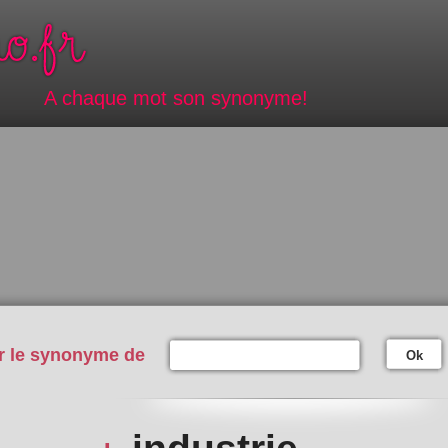
A chaque mot son synonyme!
r le synonyme de
Ok