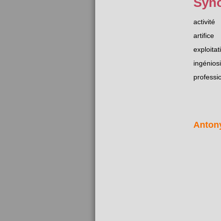
Syn
activité
artifice
exploitat
ingéniosi
professi
Anton