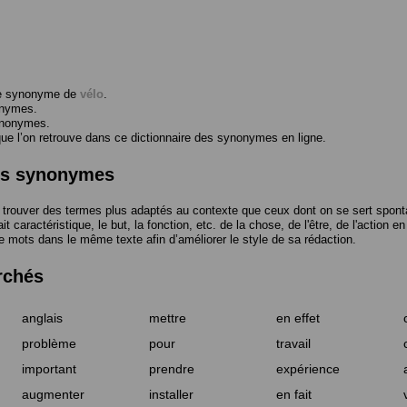
me synonyme de
vélo
.
onymes.
ynonymes.
 l’on retrouve dans ce dictionnaire des synonymes en ligne.
des synonymes
trouver des termes plus adaptés au contexte que ceux dont on se sert spont
t caractéristique, le but, la fonction, etc. de la chose, de l'être, de l'action e
e mots dans le même texte afin d’améliorer le style de sa rédaction.
rchés
anglais
mettre
en effet
problème
pour
travail
important
prendre
expérience
augmenter
installer
en fait