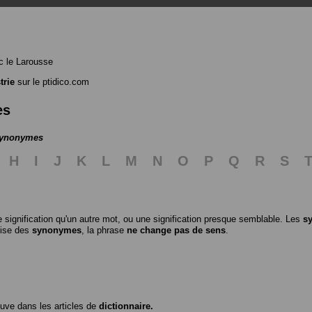
 le Larousse
trie
sur le ptidico.com
es
 synonymes
H
I
J
K
L
M
N
O
P
Q
R
S
 signification qu'un autre mot, ou une signification presque semblable. Les
s
ilise des
synonymes
, la phrase
ne change pas de sens
.
ouve dans les articles de
dictionnaire.