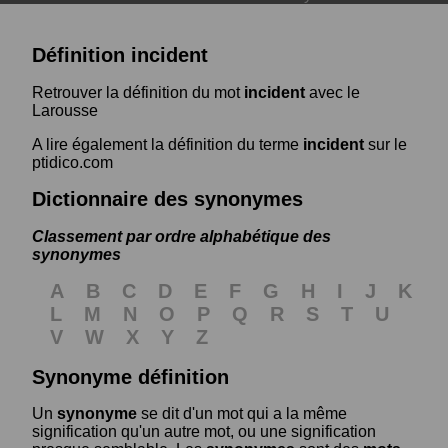
Définition incident
Retrouver la définition du mot
incident
avec le
Larousse
A lire également la définition du terme
incident
sur le
ptidico.com
Dictionnaire des synonymes
Classement par ordre alphabétique des
synonymes
A
B
C
D
E
F
G
H
I
J
K
L
M
N
O
P
Q
R
S
T
U
V
W
X
Y
Z
Synonyme définition
Un
synonyme
se dit d'un mot qui a la même
signification qu'un autre mot, ou une signification