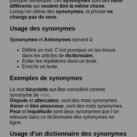
presque semblable. Les
synonymes
sont des
mots
différents
qui
veulent dire la même chose
.
Lorsqu’on utilise des
synonymes
, la phrase
ne
change pas de sens
.
Usage des synonymes
Synonymes
et
Antonymes
servent à:
Définir un mot. C’est pourquoi on les trouve
dans les articles de
dictionnaire.
Eviter les répétitions dans un texte.
Enrichir un texte.
Exemples de synonymes
Le mot
bicyclette
eut être considéré comme
synonyme de
vélo
.
Dispute
et
altercation
, sont des mots synonymes.
Aimer
et
être amoureux
, sont des mots synonymes.
Peur
et
inquiétude
sont deux synonymes que l’on
retrouve dans ce dictionnaire des synonymes en
ligne.
Usage d’un dictionnaire des synonymes