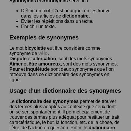
Synonymes
et
Antonymes
servent à:
Définir un mot. C’est pourquoi on les trouve
dans les articles de
dictionnaire.
Eviter les répétitions dans un texte.
Enrichir un texte.
Exemples de synonymes
Le mot
bicyclette
eut être considéré comme
synonyme de
vélo
.
Dispute
et
altercation
, sont des mots synonymes.
Aimer
et
être amoureux
, sont des mots synonymes.
Peur
et
inquiétude
sont deux synonymes que l’on
retrouve dans ce dictionnaire des synonymes en
ligne.
Usage d’un dictionnaire des synonymes
Le
dictionnaire des synonymes
permet de trouver
des termes plus adaptés au contexte que ceux dont
on se sert spontanément. Il permet également de
trouver des termes plus adéquat pour restituer un trait
caractéristique, le but, la fonction, etc. de la chose, de
l'être, de l'action en question. Enfin, le
dictionnaire