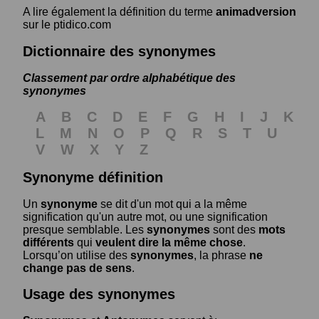
A lire également la définition du terme
animadversion
sur le ptidico.com
Dictionnaire des synonymes
Classement par ordre alphabétique des
synonymes
A
B
C
D
E
F
G
H
I
J
K
L
M
N
O
P
Q
R
S
T
U
V
W
X
Y
Z
Synonyme définition
Un
synonyme
se dit d'un mot qui a la même
signification qu'un autre mot, ou une signification
presque semblable. Les
synonymes
sont des
mots
différents
qui
veulent dire la même chose
.
Lorsqu’on utilise des
synonymes
, la phrase
ne
change pas de sens
.
Usage des synonymes