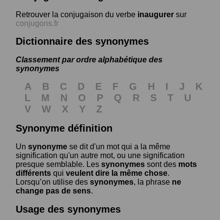
Retrouver la conjugaison du verbe
inaugurer
sur
conjugons.fr
Dictionnaire des synonymes
Classement par ordre alphabétique des
synonymes
A
B
C
D
E
F
G
H
I
J
K
L
M
N
O
P
Q
R
S
T
U
V
W
X
Y
Z
Synonyme définition
Un
synonyme
se dit d'un mot qui a la même
signification qu'un autre mot, ou une signification
presque semblable. Les
synonymes
sont des
mots
différents
qui
veulent dire la même chose
.
Lorsqu’on utilise des
synonymes
, la phrase
ne
change pas de sens
.
Usage des synonymes