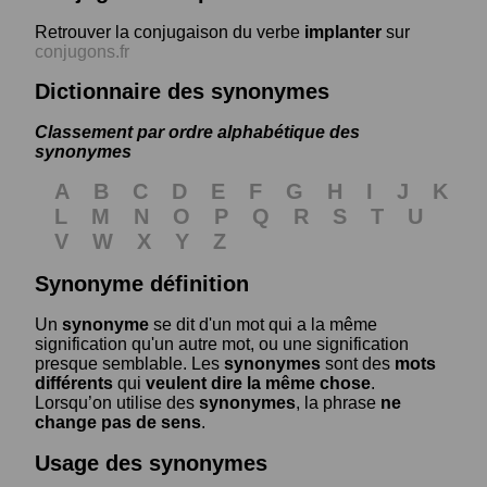
Retrouver la conjugaison du verbe
implanter
sur
conjugons.fr
Dictionnaire des synonymes
Classement par ordre alphabétique des
synonymes
A
B
C
D
E
F
G
H
I
J
K
L
M
N
O
P
Q
R
S
T
U
V
W
X
Y
Z
Synonyme définition
Un
synonyme
se dit d'un mot qui a la même
signification qu'un autre mot, ou une signification
presque semblable. Les
synonymes
sont des
mots
différents
qui
veulent dire la même chose
.
Lorsqu’on utilise des
synonymes
, la phrase
ne
change pas de sens
.
Usage des synonymes