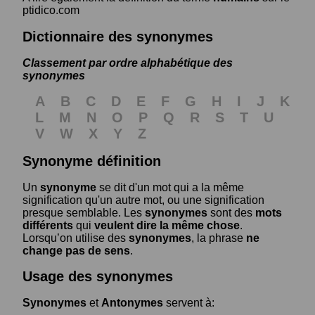
ptidico.com
Dictionnaire des synonymes
Classement par ordre alphabétique des
synonymes
A
B
C
D
E
F
G
H
I
J
K
L
M
N
O
P
Q
R
S
T
U
V
W
X
Y
Z
Synonyme définition
Un
synonyme
se dit d'un mot qui a la même
signification qu'un autre mot, ou une signification
presque semblable. Les
synonymes
sont des
mots
différents
qui
veulent dire la même chose
.
Lorsqu’on utilise des
synonymes
, la phrase
ne
change pas de sens
.
Usage des synonymes
Synonymes
et
Antonymes
servent à: