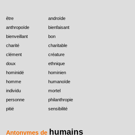
être
androïde
anthropoïde
bienfaisant
bienveillant
bon
charité
charitable
clément
créature
doux
ethnique
hominidé
hominien
homme
humanoïde
individu
mortel
personne
philanthropie
pitié
sensibilité
humains
Antonymes de