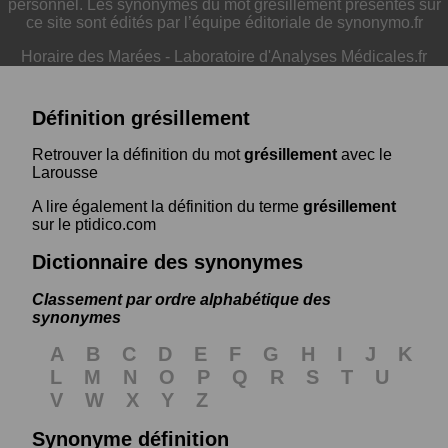
personnel. Les synonymes du mot grésillement présentés sur
ce site sont édités par l’équipe éditoriale de synonymo.fr
Horaire des Marées
-
Laboratoire d'Analyses Médicales.fr
Définition grésillement
Retrouver la définition du mot
grésillement
avec le
Larousse
A lire également la définition du terme
grésillement
sur le ptidico.com
Dictionnaire des synonymes
Classement par ordre alphabétique des
synonymes
A
B
C
D
E
F
G
H
I
J
K
L
M
N
O
P
Q
R
S
T
U
V
W
X
Y
Z
Synonyme définition