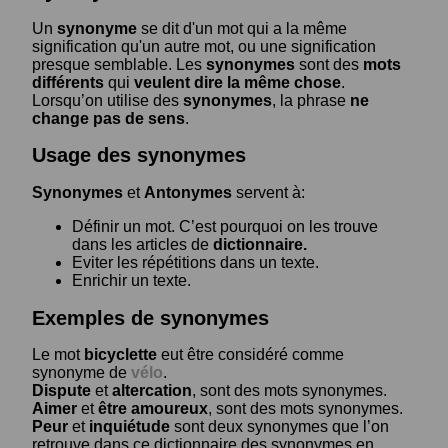
Un
synonyme
se dit d'un mot qui a la même
signification qu'un autre mot, ou une signification
presque semblable. Les
synonymes
sont des
mots
différents
qui
veulent dire la même chose
.
Lorsqu’on utilise des
synonymes
, la phrase
ne
change pas de sens
.
Usage des synonymes
Synonymes
et
Antonymes
servent à:
Définir un mot. C’est pourquoi on les trouve
dans les articles de
dictionnaire.
Eviter les répétitions dans un texte.
Enrichir un texte.
Exemples de synonymes
Le mot
bicyclette
eut être considéré comme
synonyme de
vélo
.
Dispute
et
altercation
, sont des mots synonymes.
Aimer
et
être amoureux
, sont des mots synonymes.
Peur
et
inquiétude
sont deux synonymes que l’on
retrouve dans ce dictionnaire des synonymes en