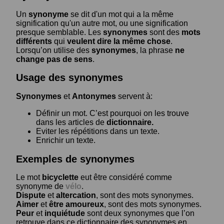
Un
synonyme
se dit d'un mot qui a la même
signification qu'un autre mot, ou une signification
presque semblable. Les
synonymes
sont des
mots
différents
qui
veulent dire la même chose
.
Lorsqu’on utilise des
synonymes
, la phrase
ne
change pas de sens
.
Usage des synonymes
Synonymes
et
Antonymes
servent à:
Définir un mot. C’est pourquoi on les trouve
dans les articles de
dictionnaire.
Eviter les répétitions dans un texte.
Enrichir un texte.
Exemples de synonymes
Le mot
bicyclette
eut être considéré comme
synonyme de
vélo
.
Dispute
et
altercation
, sont des mots synonymes.
Aimer
et
être amoureux
, sont des mots synonymes.
Peur
et
inquiétude
sont deux synonymes que l’on
retrouve dans ce dictionnaire des synonymes en