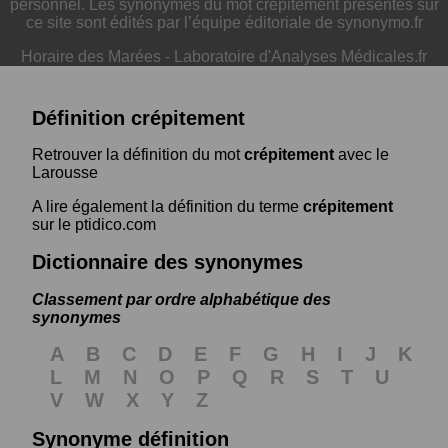
personnel. Les synonymes du mot crépitement présentés sur
ce site sont édités par l’équipe éditoriale de synonymo.fr
Horaire des Marées
-
Laboratoire d'Analyses Médicales.fr
Définition crépitement
Retrouver la définition du mot
crépitement
avec le
Larousse
A lire également la définition du terme
crépitement
sur le ptidico.com
Dictionnaire des synonymes
Classement par ordre alphabétique des
synonymes
A
B
C
D
E
F
G
H
I
J
K
L
M
N
O
P
Q
R
S
T
U
V
W
X
Y
Z
Synonyme définition