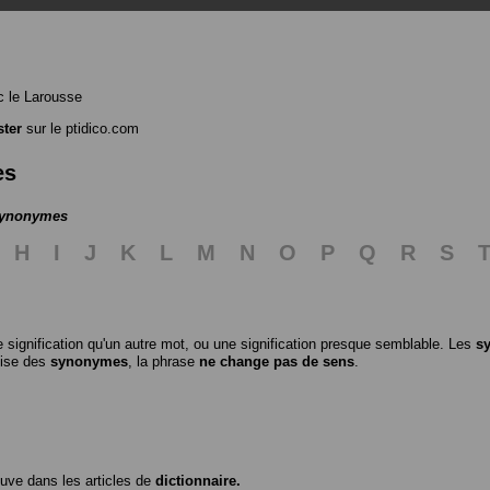
 le Larousse
ter
sur le ptidico.com
es
 synonymes
H
I
J
K
L
M
N
O
P
Q
R
S
 signification qu'un autre mot, ou une signification presque semblable. Les
s
ilise des
synonymes
, la phrase
ne change pas de sens
.
ouve dans les articles de
dictionnaire.