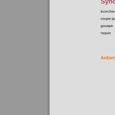
Syn
écorche
coupe-ja
gouape
requin
Anton