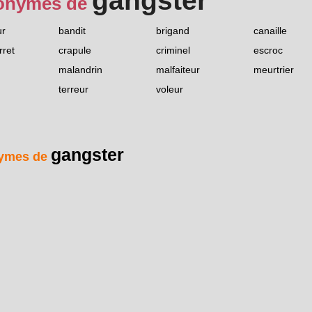
gangster
onymes de
ur
bandit
brigand
canaille
rret
crapule
criminel
escroc
malandrin
malfaiteur
meurtrier
terreur
voleur
gangster
ymes de