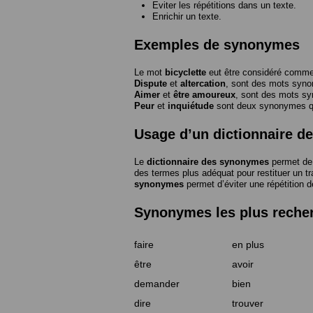
Eviter les répétitions dans un texte.
Enrichir un texte.
Exemples de synonymes
Le mot
bicyclette
eut être considéré com
Dispute
et
altercation
, sont des mots syn
Aimer
et
être amoureux
, sont des mots s
Peur
et
inquiétude
sont deux synonymes que
Usage d’un dictionnaire 
Le
dictionnaire des synonymes
permet de 
des termes plus adéquat pour restituer un trai
synonymes
permet d’éviter une répétition d
Synonymes les plus reche
faire
en plus
être
avoir
demander
bien
dire
trouver