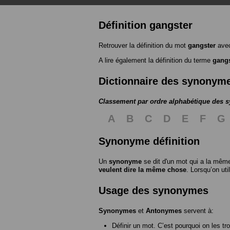
Définition gangster
Retrouver la définition du mot
gangster
avec
A lire également la définition du terme
gangs
Dictionnaire des synonym
Classement par ordre alphabétique des
A
B
C
D
E
F
G
Synonyme définition
Un
synonyme
se dit d'un mot qui a la même
veulent dire la même chose
. Lorsqu’on ut
Usage des synonymes
Synonymes
et
Antonymes
servent à:
Définir un mot. C’est pourquoi on les tr