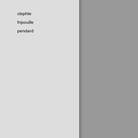
clephte
fripouille
pendard