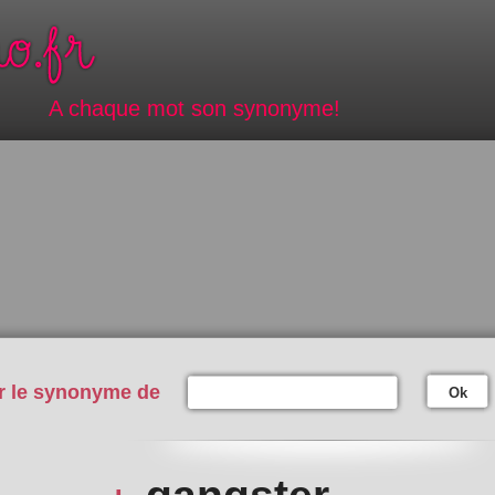
A chaque mot son synonyme!
r le synonyme de
Ok