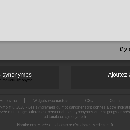
Il 
es synonymes
Ajoutez 
 le meilleur synonyme
Antonyme
Widgets webmasters
CGU
Contact
.fr © 2026 - Ces synonymes du mot gangster sont donnés à titre indicatif. L
rvée à un usage strictement personnel. Les synonymes du mot gangster présen
éditoriale de synonymo.fr
Horaire des Marées
-
Laboratoire d'Analyses Médicales.fr