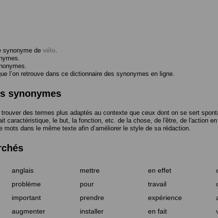
me synonyme de
vélo
.
onymes.
ynonymes.
 l’on retrouve dans ce dictionnaire des synonymes en ligne.
des synonymes
trouver des termes plus adaptés au contexte que ceux dont on se sert spont
t caractéristique, le but, la fonction, etc. de la chose, de l'être, de l'action e
e mots dans le même texte afin d’améliorer le style de sa rédaction.
rchés
anglais
mettre
en effet
problème
pour
travail
important
prendre
expérience
augmenter
installer
en fait