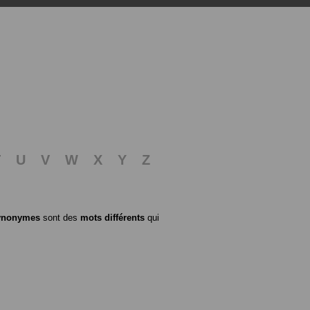
T
U
V
W
X
Y
Z
ynonymes
sont des
mots différents
qui