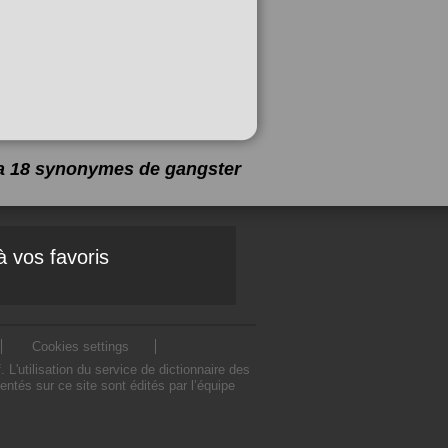
y a 18 synonymes de
gangster
à vos favoris
Cookies settings
'utilisation du service de dictionnaire des
tés sur ce site sont édités par l’équipe