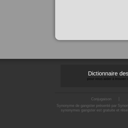
Dictionnaire d
pour vous aider à trouver
Conjugaison
Synonyme de gangster présenté par Synonymo
synonymes gangster est gratuite et rése