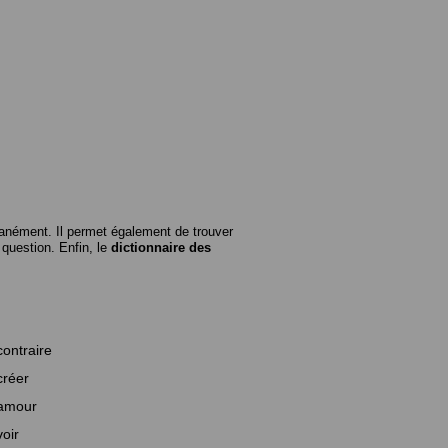
anément. Il permet également de trouver
n question. Enfin, le
dictionnaire des
contraire
créer
amour
voir