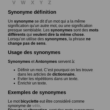
V
W
X
Y
Z
Synonyme définition
Un
synonyme
se dit d'un mot qui a la même
signification qu'un autre mot, ou une signification
presque semblable. Les
synonymes
sont des
mots
différents
qui
veulent dire la même chose
.
Lorsqu’on utilise des
synonymes
, la phrase
ne
change pas de sens
.
Usage des synonymes
Synonymes
et
Antonymes
servent à:
Définir un mot. C’est pourquoi on les trouve
dans les articles de
dictionnaire.
Eviter les répétitions dans un texte.
Enrichir un texte.
Exemples de synonymes
Le mot
bicyclette
eut être considéré comme
synonyme de
vélo
.