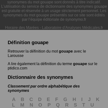
synonymes du mot gouape sont donnés à titre indicatif.
L'utilisation du service de dictionnaire des synonymes gouape
est gratuite et réservée à un usage strictement personnel. Les
synonymes du mot gouape présentés sur ce site sont édités
par l’équipe éditoriale de synonymo.fr
Horaire des Marées
-
Laboratoire d'Analyses Médicales.fr
Définition gouape
Retrouver la définition du mot
gouape
avec le
Larousse
A lire également la définition du terme
gouape
sur le
ptidico.com
Dictionnaire des synonymes
Classement par ordre alphabétique des
synonymes
A
B
C
D
E
F
G
H
I
J
K
L
M
N
O
P
Q
R
S
T
U