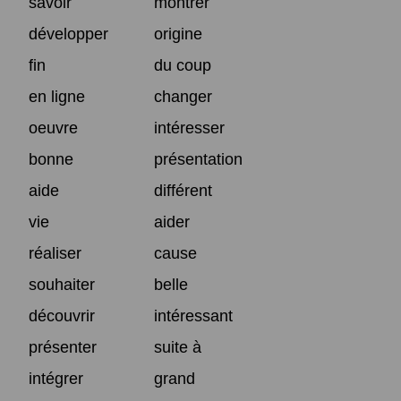
savoir
montrer
développer
origine
fin
du coup
en ligne
changer
oeuvre
intéresser
bonne
présentation
aide
différent
vie
aider
réaliser
cause
souhaiter
belle
découvrir
intéressant
présenter
suite à
intégrer
grand