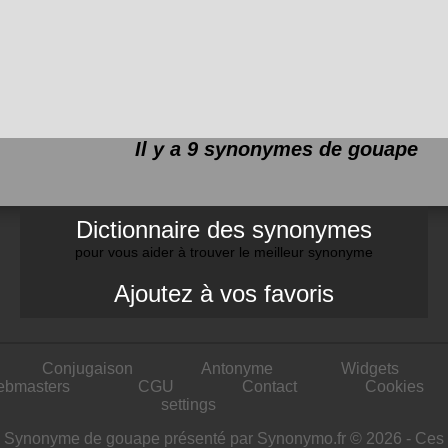
Il y a 9 synonymes de
gouape
Dictionnaire des synonymes
pour vous aider à trouver le meilleur synonyme
Ajoutez à vos favoris
Conjugaison
Antonyme
Widgets
ebmasters
CGU
Contact
Cookies
settings
Synonyme de gouape présenté par Synonymo.fr © 2026 - Ces