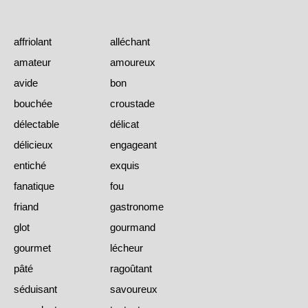
affriolant
alléchant
amateur
amoureux
avide
bon
bouchée
croustade
délectable
délicat
délicieux
engageant
entiché
exquis
fanatique
fou
friand
gastronome
glot
gourmand
gourmet
lécheur
pâté
ragoûtant
séduisant
savoureux