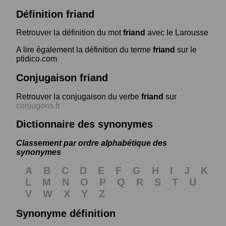
Définition friand
Retrouver la définition du mot
friand
avec le Larousse
A lire également la définition du terme
friand
sur le
ptidico.com
Conjugaison friand
Retrouver la conjugaison du verbe
friand
sur
conjugons.fr
Dictionnaire des synonymes
Classement par ordre alphabétique des
synonymes
A
B
C
D
E
F
G
H
I
J
K
L
M
N
O
P
Q
R
S
T
U
V
W
X
Y
Z
Synonyme définition