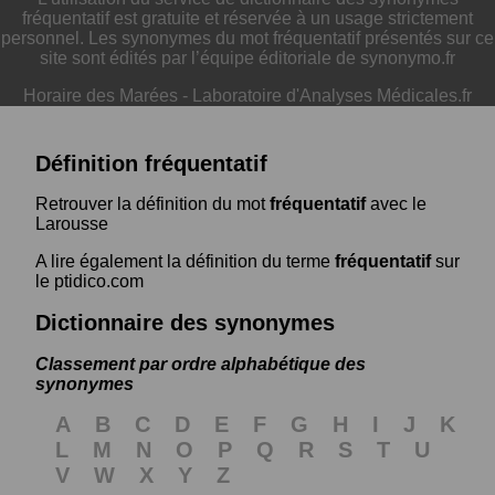
fréquentatif est gratuite et réservée à un usage strictement
personnel. Les synonymes du mot fréquentatif présentés sur ce
site sont édités par l’équipe éditoriale de synonymo.fr
Horaire des Marées
-
Laboratoire d'Analyses Médicales.fr
Définition fréquentatif
Retrouver la définition du mot
fréquentatif
avec le
Larousse
A lire également la définition du terme
fréquentatif
sur
le ptidico.com
Dictionnaire des synonymes
Classement par ordre alphabétique des
synonymes
A
B
C
D
E
F
G
H
I
J
K
L
M
N
O
P
Q
R
S
T
U
V
W
X
Y
Z