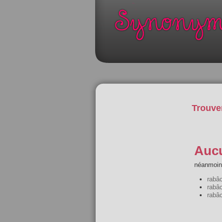
Trouve
Aucu
néanmoins
rabâ
rabâ
rabâc