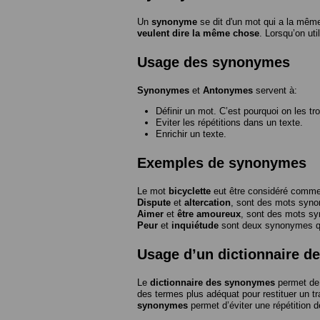
Un
synonyme
se dit d'un mot qui a la même
veulent dire la même chose
. Lorsqu’on ut
Usage des synonymes
Synonymes
et
Antonymes
servent à:
Définir un mot. C’est pourquoi on les tr
Eviter les répétitions dans un texte.
Enrichir un texte.
Exemples de synonymes
Le mot
bicyclette
eut être considéré com
Dispute
et
altercation
, sont des mots syn
Aimer
et
être amoureux
, sont des mots s
Peur
et
inquiétude
sont deux synonymes que
Usage d’un dictionnaire 
Le
dictionnaire des synonymes
permet de 
des termes plus adéquat pour restituer un trai
synonymes
permet d’éviter une répétition d