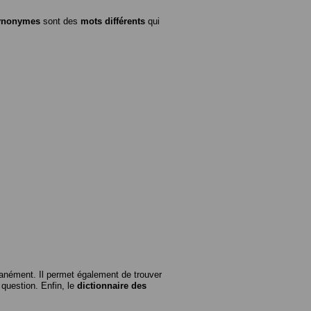
ynonymes
sont des
mots différents
qui
anément. Il permet également de trouver
n question. Enfin, le
dictionnaire des