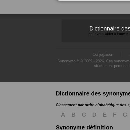
Dictionnaire d
pour vous aider à trouver
Conjugaison
Synonymo.fr © 2009 - 2026. Ces synonymes s
strictement personnel
Dictionnaire des synonym
Classement par ordre alphabétique des
A
B
C
D
E
F
G
Synonyme définition