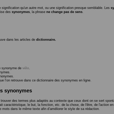
 signification qu'un autre mot, ou une signification presque semblable. Les
s
ilise des
synonymes
, la phrase
ne change pas de sens
.
ouve dans les articles de
dictionnaire.
me synonyme de
vélo
.
onymes.
ynonymes.
 l’on retrouve dans ce dictionnaire des synonymes en ligne.
des synonymes
trouver des termes plus adaptés au contexte que ceux dont on se sert spont
t caractéristique, le but, la fonction, etc. de la chose, de l'être, de l'action e
e mots dans le même texte afin d’améliorer le style de sa rédaction.