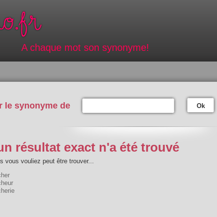
A chaque mot son synonyme!
r le synonyme de
Ok
n résultat exact n'a été trouvé
 vous vouliez peut être trouver...
cher
cheur
herie