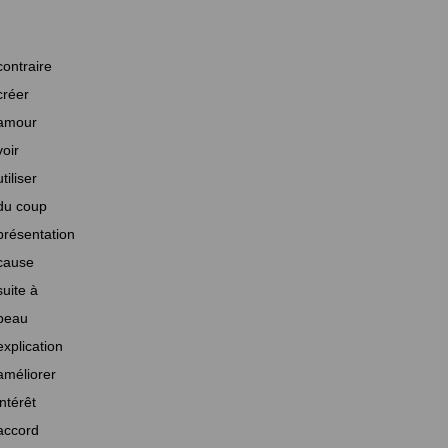
contraire
créer
amour
voir
utiliser
du coup
présentation
cause
suite à
beau
explication
améliorer
intérêt
accord