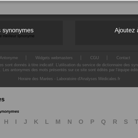
es synonymes
Ajoutez 
 le meilleur synonyme
Antonyme
Widgets webmasters
CGU
Contact
ont donnés à titre indicatif. L'utilisation du service de dictionnaire des sy
. Les antonymes des mots présentés sur ce site sont édités par l’équipe édi
Horaire des Marées
-
Laboratoire d'Analyses Médicales.fr
es
 synonymes
H
I
J
K
L
M
N
O
P
Q
R
S