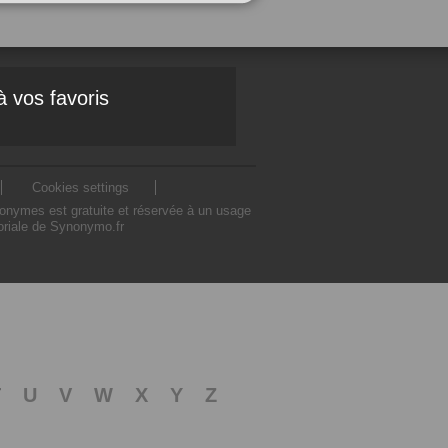
à vos favoris
Cookies settings
nonymes est gratuite et réservée à un usage
toriale de Synonymo.fr
T
U
V
W
X
Y
Z