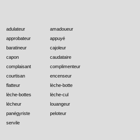
adulateur
amadoueur
approbateur
appuyé
baratineur
cajoleur
capon
caudataire
complaisant
complimenteur
courtisan
encenseur
flatteur
lèche-botte
lèche-bottes
lèche-cul
lécheur
louangeur
panégyriste
peloteur
servile