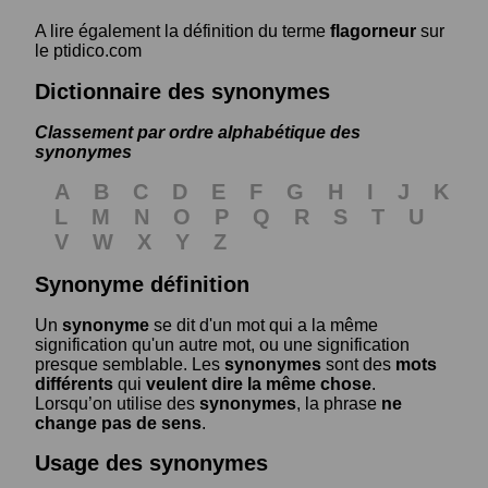
A lire également la définition du terme
flagorneur
sur
le ptidico.com
Dictionnaire des synonymes
Classement par ordre alphabétique des
synonymes
A
B
C
D
E
F
G
H
I
J
K
L
M
N
O
P
Q
R
S
T
U
V
W
X
Y
Z
Synonyme définition
Un
synonyme
se dit d'un mot qui a la même
signification qu'un autre mot, ou une signification
presque semblable. Les
synonymes
sont des
mots
différents
qui
veulent dire la même chose
.
Lorsqu’on utilise des
synonymes
, la phrase
ne
change pas de sens
.
Usage des synonymes