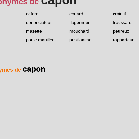
capon
onymes de
e
cafard
couard
craintif
dénonciateur
flagorneur
froussard
mazette
mouchard
peureux
poule mouillée
pusillanime
rapporteur
capon
ymes de