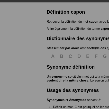
Définition capon
Retrouver la définition du mot
capon
avec l
A lire également la définition du terme
capo
Dictionnaire des synonym
Classement par ordre alphabétique des
A
B
C
D
E
F
G
Synonyme définition
Un
synonyme
se dit d'un mot qui a la même
veulent dire la même chose
. Lorsqu’on ut
Usage des synonymes
Synonymes
et
Antonymes
servent à:
Définir un mot. C’est pourquoi on les tr