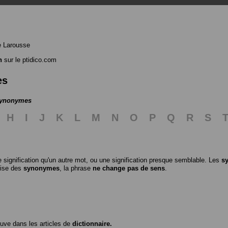
e Larousse
n
sur le ptidico.com
es
 synonymes
H
I
J
K
L
M
N
O
P
Q
R
S
 signification qu'un autre mot, ou une signification presque semblable. Les
s
ilise des
synonymes
, la phrase
ne change pas de sens
.
ouve dans les articles de
dictionnaire.