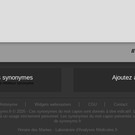
I
es synonymes
Ajoutez 
 le meilleur synonyme
Antonyme
Widgets webmasters
CGU
Contact
.fr © 2026 - Ces synonymes du mot capon sont donnés à titre indicatif. L'ut
à un usage strictement personnel. Les synonymes du mot capon présentés sur c
de synonymo.fr
Horaire des Marées
-
Laboratoire d'Analyses Médicales.fr