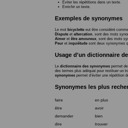
Eviter les répétitions dans un texte.
Enrichir un texte.
Exemples de synonymes
Le mot
bicyclette
eut être considéré com
Dispute
et
altercation
, sont des mots syn
Aimer
et
être amoureux
, sont des mots s
Peur
et
inquiétude
sont deux synonymes que
Usage d’un dictionnaire 
Le
dictionnaire des synonymes
permet de 
des termes plus adéquat pour restituer un trai
synonymes
permet d’éviter une répétition d
Synonymes les plus reche
faire
en plus
être
avoir
demander
bien
dire
trouver