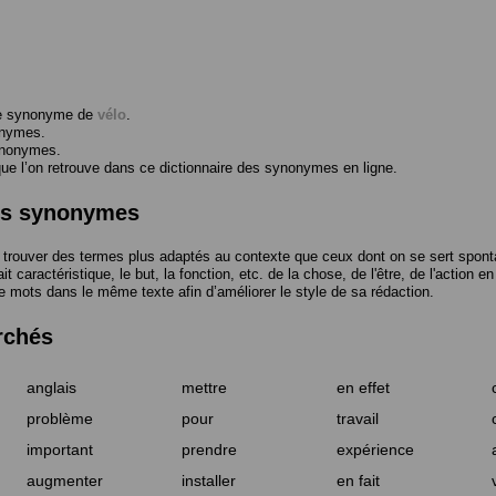
me synonyme de
vélo
.
onymes.
ynonymes.
 l’on retrouve dans ce dictionnaire des synonymes en ligne.
des synonymes
trouver des termes plus adaptés au contexte que ceux dont on se sert spont
t caractéristique, le but, la fonction, etc. de la chose, de l'être, de l'action e
e mots dans le même texte afin d’améliorer le style de sa rédaction.
rchés
anglais
mettre
en effet
problème
pour
travail
important
prendre
expérience
augmenter
installer
en fait