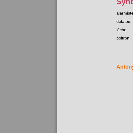
Syn
alarmist
délateur
lâche
poltron
Anton