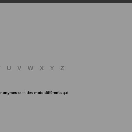
T
U
V
W
X
Y
Z
ynonymes
sont des
mots différents
qui