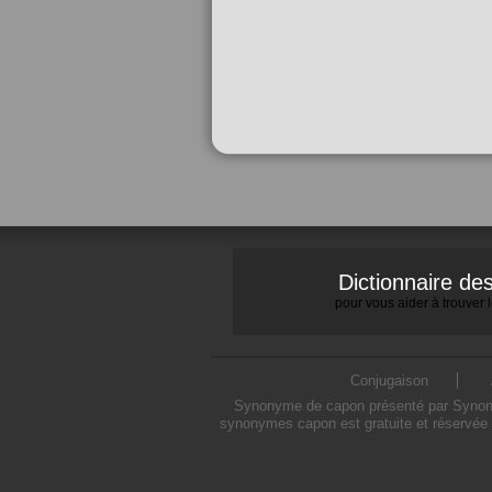
Dictionnaire d
pour vous aider à trouver
Conjugaison
Synonyme de capon présenté par Synonymo
synonymes capon est gratuite et réservée 