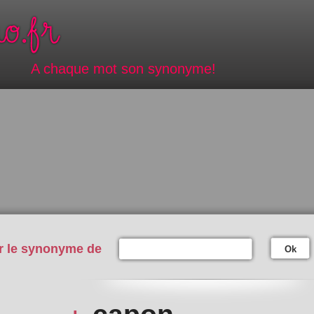
A chaque mot son synonyme!
r le synonyme de
Ok