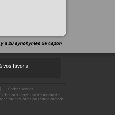
l y a 20 synonymes de
capon
à vos favoris
Cookies settings
ilisation du service de dictionnaire des
e site sont édités par l’équipe éditoriale