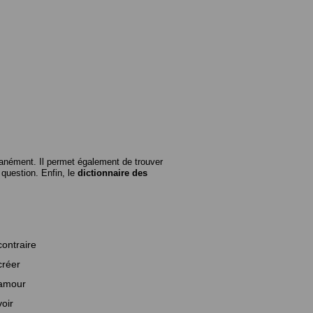
anément. Il permet également de trouver
n question. Enfin, le
dictionnaire des
contraire
créer
amour
voir