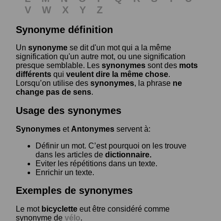
V
W
X
Y
Z
Synonyme définition
Un
synonyme
se dit d'un mot qui a la même
signification qu'un autre mot, ou une signification
presque semblable. Les
synonymes
sont des
mots
différents
qui
veulent dire la même chose
.
Lorsqu’on utilise des
synonymes
, la phrase
ne
change pas de sens
.
Usage des synonymes
Synonymes
et
Antonymes
servent à:
Définir un mot. C’est pourquoi on les trouve
dans les articles de
dictionnaire.
Eviter les répétitions dans un texte.
Enrichir un texte.
Exemples de synonymes
Le mot
bicyclette
eut être considéré comme
synonyme de
vélo
.