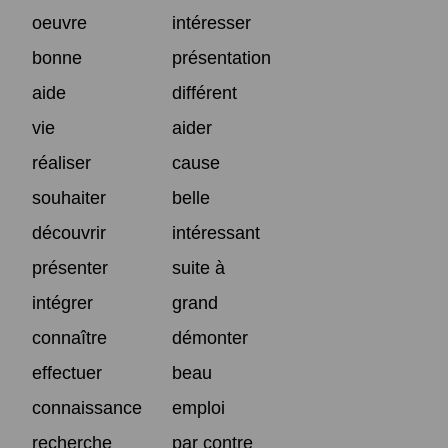
oeuvre
intéresser
bonne
présentation
aide
différent
vie
aider
réaliser
cause
souhaiter
belle
découvrir
intéressant
présenter
suite à
intégrer
grand
connaître
démonter
effectuer
beau
connaissance
emploi
recherche
par contre