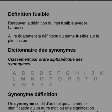
Définition fusible
Retrouver la définition du mot
fusible
avec le
Larousse
A lire également la définition du terme
fusible
sur le
ptidico.com
Dictionnaire des synonymes
Classement par ordre alphabétique des
synonymes
A
B
C
D
E
F
G
H
I
J
K
L
M
N
O
P
Q
R
S
T
U
V
W
X
Y
Z
Synonyme définition
Un
synonyme
se dit d'un mot qui a la même
signification qu'un autre mot, ou une signification