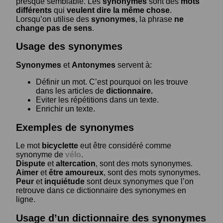
presque semblable. Les
synonymes
sont des
mots
différents
qui
veulent dire la même chose
.
Lorsqu’on utilise des
synonymes
, la phrase
ne
change pas de sens
.
Usage des synonymes
Synonymes
et
Antonymes
servent à:
Définir un mot. C’est pourquoi on les trouve
dans les articles de
dictionnaire.
Eviter les répétitions dans un texte.
Enrichir un texte.
Exemples de synonymes
Le mot
bicyclette
eut être considéré comme
synonyme de
vélo
.
Dispute
et
altercation
, sont des mots synonymes.
Aimer
et
être amoureux
, sont des mots synonymes.
Peur
et
inquiétude
sont deux synonymes que l’on
retrouve dans ce dictionnaire des synonymes en
ligne.
Usage d’un dictionnaire des synonymes