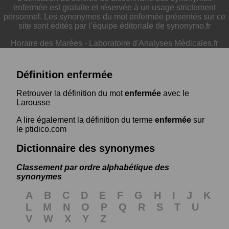
enfermée est gratuite et réservée à un usage strictement
personnel. Les synonymes du mot enfermée présentés sur ce
site sont édités par l’équipe éditoriale de synonymo.fr
Horaire des Marées
-
Laboratoire d'Analyses Médicales.fr
Définition enfermée
Retrouver la définition du mot
enfermée
avec le
Larousse
A lire également la définition du terme
enfermée
sur
le ptidico.com
Dictionnaire des synonymes
Classement par ordre alphabétique des
synonymes
A
B
C
D
E
F
G
H
I
J
K
L
M
N
O
P
Q
R
S
T
U
V
W
X
Y
Z