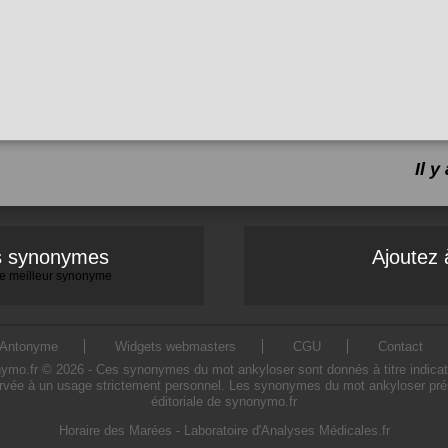
Il 
es synonymes
Ajoutez 
 le meilleur synonyme
Antonyme
Widgets webmasters
CGU
Contact
.fr © 2026 - Ces synonymes du mot ankyloser sont donnés à titre indicatif. 
rvée à un usage strictement personnel. Les synonymes du mot ankyloser prése
éditoriale de synonymo.fr
Horaire des Marées
-
Laboratoire d'Analyses Médicales.fr