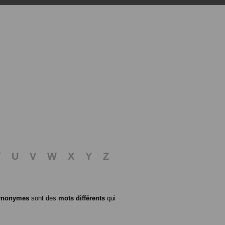
T
U
V
W
X
Y
Z
ynonymes
sont des
mots différents
qui