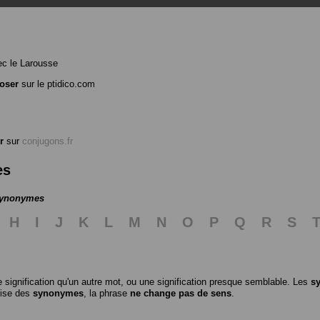
c le Larousse
oser
sur le ptidico.com
r
sur
conjugons.fr
es
 synonymes
H
I
J
K
L
M
N
O
P
Q
R
S
 signification qu'un autre mot, ou une signification presque semblable. Les
s
ilise des
synonymes
, la phrase
ne change pas de sens
.