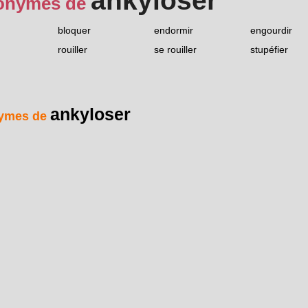
ankyloser
onymes de
bloquer
endormir
engourdir
rouiller
se rouiller
stupéfier
ankyloser
ymes de