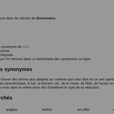
ouve dans les articles de
dictionnaire.
me synonyme de
vélo
.
onymes.
ynonymes.
 l’on retrouve dans ce dictionnaire des synonymes en ligne.
des synonymes
trouver des termes plus adaptés au contexte que ceux dont on se sert spont
t caractéristique, le but, la fonction, etc. de la chose, de l'être, de l'action e
e mots dans le même texte afin d’améliorer le style de sa rédaction.
rchés
anglais
mettre
en effet