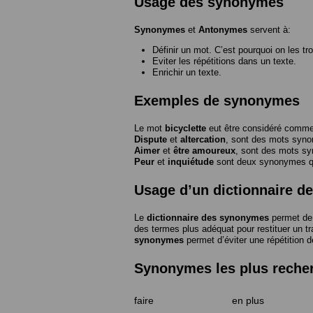
Usage des synonymes
Synonymes
et
Antonymes
servent à:
Définir un mot. C’est pourquoi on les tr
Eviter les répétitions dans un texte.
Enrichir un texte.
Exemples de synonymes
Le mot
bicyclette
eut être considéré com
Dispute
et
altercation
, sont des mots syn
Aimer
et
être amoureux
, sont des mots s
Peur
et
inquiétude
sont deux synonymes que
Usage d’un dictionnaire 
Le
dictionnaire des synonymes
permet de 
des termes plus adéquat pour restituer un trai
synonymes
permet d’éviter une répétition d
Synonymes les plus reche
faire
en plus