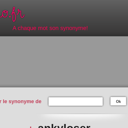
A chaque mot son synonyme!
r le synonyme de
Ok