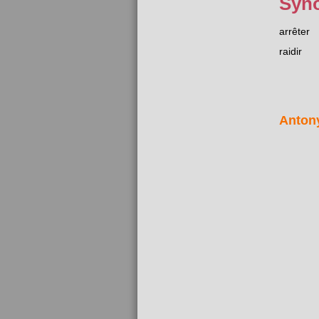
Syn
arrêter
raidir
Anton