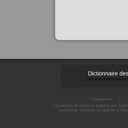
Dictionnaire d
pour vous aider à trouver
Conjugaison
Synonyme de ankyloser présenté par Synonymo
synonymes ankyloser est gratuite et rése