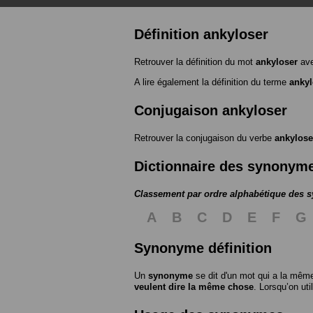
Définition ankyloser
Retrouver la définition du mot
ankyloser
ave
A lire également la définition du terme
ankyl
Conjugaison ankyloser
Retrouver la conjugaison du verbe
ankylose
Dictionnaire des synonym
Classement par ordre alphabétique des
A
B
C
D
E
F
G
Synonyme définition
Un
synonyme
se dit d'un mot qui a la même
veulent dire la même chose
. Lorsqu’on ut