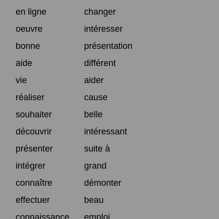
en ligne
changer
oeuvre
intéresser
bonne
présentation
aide
différent
vie
aider
réaliser
cause
souhaiter
belle
découvrir
intéressant
présenter
suite à
intégrer
grand
connaître
démonter
effectuer
beau
connaissance
emploi