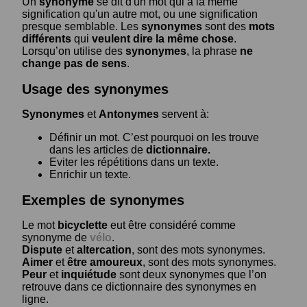
Un
synonyme
se dit d'un mot qui a la même
signification qu'un autre mot, ou une signification
presque semblable. Les
synonymes
sont des
mots
différents
qui
veulent dire la même chose
.
Lorsqu’on utilise des
synonymes
, la phrase
ne
change pas de sens
.
Usage des synonymes
Synonymes
et
Antonymes
servent à:
Définir un mot. C’est pourquoi on les trouve
dans les articles de
dictionnaire.
Eviter les répétitions dans un texte.
Enrichir un texte.
Exemples de synonymes
Le mot
bicyclette
eut être considéré comme
synonyme de
vélo
.
Dispute
et
altercation
, sont des mots synonymes.
Aimer
et
être amoureux
, sont des mots synonymes.
Peur
et
inquiétude
sont deux synonymes que l’on
retrouve dans ce dictionnaire des synonymes en
ligne.