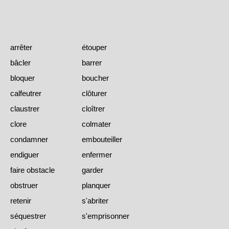
arrêter
étouper
bâcler
barrer
bloquer
boucher
calfeutrer
clôturer
claustrer
cloîtrer
clore
colmater
condamner
embouteiller
endiguer
enfermer
faire obstacle
garder
obstruer
planquer
retenir
s'abriter
séquestrer
s'emprisonner