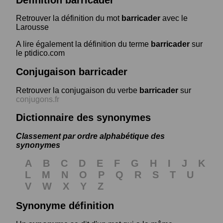
Retrouver la définition du mot
barricader
avec le
Larousse
A lire également la définition du terme
barricader
sur
le ptidico.com
Conjugaison barricader
Retrouver la conjugaison du verbe
barricader
sur
conjugons.fr
Dictionnaire des synonymes
Classement par ordre alphabétique des
synonymes
A
B
C
D
E
F
G
H
I
J
K
L
M
N
O
P
Q
R
S
T
U
V
W
X
Y
Z
Synonyme définition