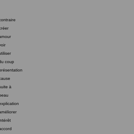
contraire
créer
amour
voir
utiliser
du coup
présentation
cause
suite à
beau
explication
améliorer
intérêt
accord