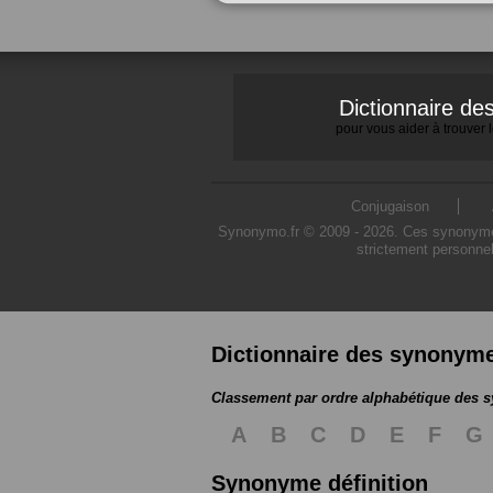
Dictionnaire d
pour vous aider à trouver
Conjugaison
Synonymo.fr © 2009 - 2026. Ces synonymes s
strictement personnel
Dictionnaire des synonym
Classement par ordre alphabétique des
A
B
C
D
E
F
G
Synonyme définition