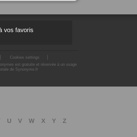
à vos favoris
Cookies settings
nonymes est gratuite et réservée à un usage
toriale de Synonymo.fr
T
U
V
W
X
Y
Z