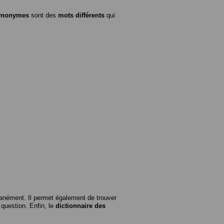
ynonymes
sont des
mots différents
qui
anément. Il permet également de trouver
n question. Enfin, le
dictionnaire des