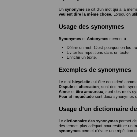
Un
synonyme
se dit d'un mot qui a la même
veulent dire la même chose
. Lorsqu’on ut
Usage des synonymes
Synonymes
et
Antonymes
servent à:
Définir un mot. C’est pourquoi on les tr
Eviter les répétitions dans un texte.
Enrichir un texte.
Exemples de synonymes
Le mot
bicyclette
eut être considéré com
Dispute
et
altercation
, sont des mots syn
Aimer
et
être amoureux
, sont des mots s
Peur
et
inquiétude
sont deux synonymes que
Usage d’un dictionnaire 
Le
dictionnaire des synonymes
permet de 
des termes plus adéquat pour restituer un trai
synonymes
permet d’éviter une répétition d