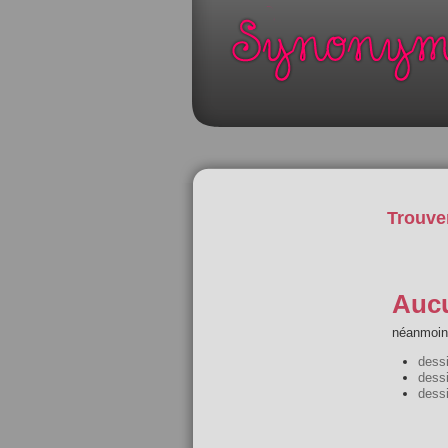
Trouve
Aucu
néanmoins
dess
dess
dess