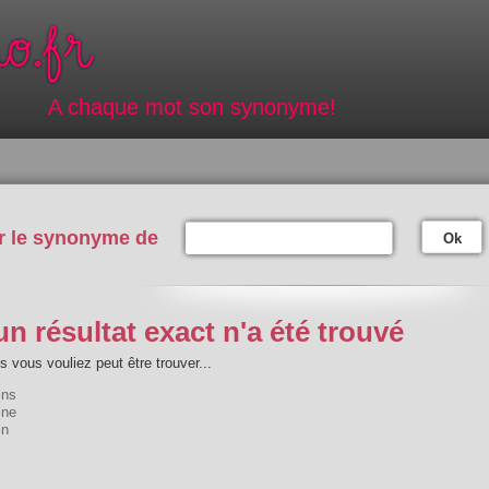
A chaque mot son synonyme!
r le synonyme de
Ok
n résultat exact n'a été trouvé
 vous vouliez peut être trouver...
ins
ine
in