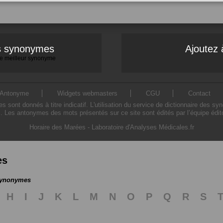
es synonymes
Ajoutez 
 le meilleur synonyme
Antonyme
Widgets webmasters
CGU
Contact
ont donnés à titre indicatif. L'utilisation du service de dictionnaire des sy
. Les antonymes des mots présentés sur ce site sont édités par l’équipe édi
Horaire des Marées
-
Laboratoire d'Analyses Médicales.fr
es
 synonymes
H
I
J
K
L
M
N
O
P
Q
R
S