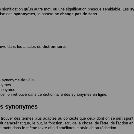
 signification qu'un autre mot, ou une signification presque semblable. Les
s
ilise des
synonymes
, la phrase
ne change pas de sens
.
ouve dans les articles de
dictionnaire.
me synonyme de
vélo
.
onymes.
ynonymes.
 l’on retrouve dans ce dictionnaire des synonymes en ligne.
des synonymes
trouver des termes plus adaptés au contexte que ceux dont on se sert spont
t caractéristique, le but, la fonction, etc. de la chose, de l'être, de l'action e
e mots dans le même texte afin d’améliorer le style de sa rédaction.