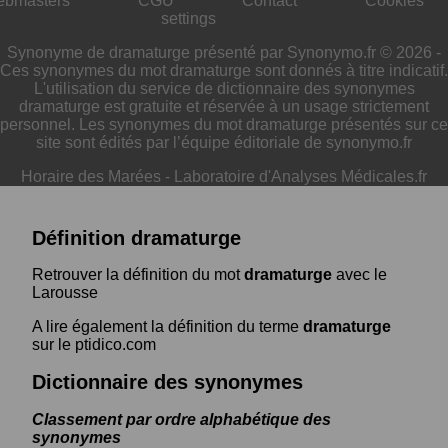
ebmasters
CGU
Contact
Cookies
settings
Synonyme de dramaturge présenté par Synonymo.fr © 2026 -
Ces synonymes du mot dramaturge sont donnés à titre indicatif.
L'utilisation du service de dictionnaire des synonymes
dramaturge est gratuite et réservée à un usage strictement
personnel. Les synonymes du mot dramaturge présentés sur ce
site sont édités par l’équipe éditoriale de synonymo.fr
Horaire des Marées
-
Laboratoire d'Analyses Médicales.fr
Définition dramaturge
Retrouver la définition du mot
dramaturge
avec le
Larousse
A lire également la définition du terme
dramaturge
sur le ptidico.com
Dictionnaire des synonymes
Classement par ordre alphabétique des
synonymes