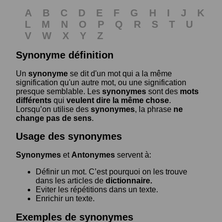
A
B
C
D
E
F
G
H
I
J
K
L
M
N
O
P
Q
R
S
T
U
V
W
X
Y
Z
Synonyme définition
Un
synonyme
se dit d'un mot qui a la même
signification qu'un autre mot, ou une signification
presque semblable. Les
synonymes
sont des
mots
différents
qui
veulent dire la même chose
.
Lorsqu’on utilise des
synonymes
, la phrase
ne
change pas de sens
.
Usage des synonymes
Synonymes
et
Antonymes
servent à:
Définir un mot. C’est pourquoi on les trouve
dans les articles de
dictionnaire.
Eviter les répétitions dans un texte.
Enrichir un texte.
Exemples de synonymes