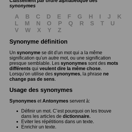
Classement par ordre alphabétique des
synonymes
A
B
C
D
E
F
G
H
I
J
K
L
M
N
O
P
Q
R
S
T
U
V
W
X
Y
Z
Synonyme définition
Un
synonyme
se dit d'un mot qui a la même
signification qu'un autre mot, ou une signification
presque semblable. Les
synonymes
sont des
mots
différents
qui
veulent dire la même chose
.
Lorsqu’on utilise des
synonymes
, la phrase
ne
change pas de sens
.
Usage des synonymes
Synonymes
et
Antonymes
servent à:
Définir un mot. C’est pourquoi on les trouve
dans les articles de
dictionnaire.
Eviter les répétitions dans un texte.
Enrichir un texte.