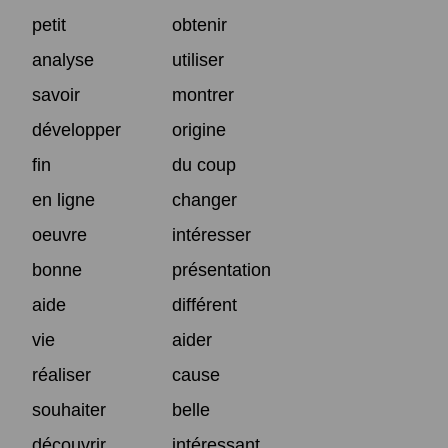
petit
obtenir
analyse
utiliser
savoir
montrer
développer
origine
fin
du coup
en ligne
changer
oeuvre
intéresser
bonne
présentation
aide
différent
vie
aider
réaliser
cause
souhaiter
belle
découvrir
intéressant