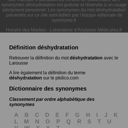
synonymes déshydratation est gratuite et réservée à un usage
strictement personnel. Les synonymes du mot déshydratation
présentés sur ce site sont édités par l’équipe éditoriale de
synonymo.fr
Horaire des Marées
-
Laboratoire d'Analyses Médicales.fr
Définition déshydratation
Retrouver la définition du mot
déshydratation
avec le
Larousse
A lire également la définition du terme
déshydratation
sur le ptidico.com
Dictionnaire des synonymes
Classement par ordre alphabétique des
synonymes
A
B
C
D
E
F
G
H
I
J
K
L
M
N
O
P
Q
R
S
T
U
V
W
X
Y
Z