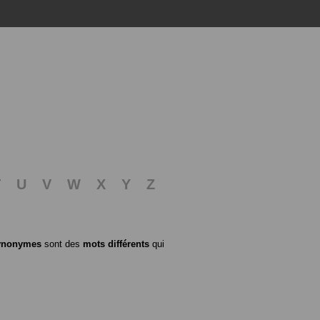
T
U
V
W
X
Y
Z
ynonymes
sont des
mots différents
qui