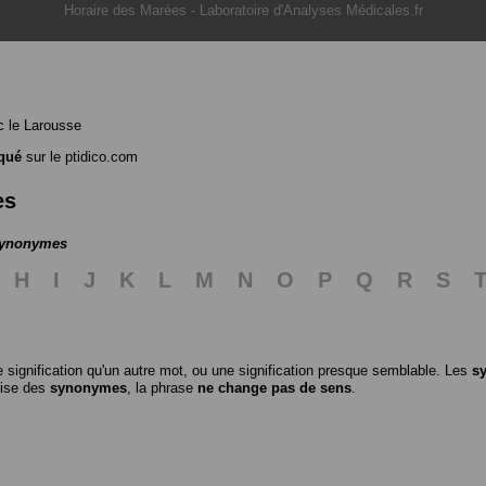
Horaire des Marées
-
Laboratoire d'Analyses Médicales.fr
 le Larousse
qué
sur le ptidico.com
es
 synonymes
H
I
J
K
L
M
N
O
P
Q
R
S
 signification qu'un autre mot, ou une signification presque semblable. Les
s
ilise des
synonymes
, la phrase
ne change pas de sens
.