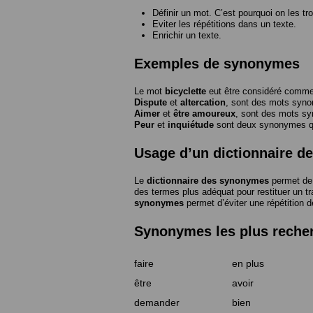
Définir un mot. C’est pourquoi on les tr
Eviter les répétitions dans un texte.
Enrichir un texte.
Exemples de synonymes
Le mot
bicyclette
eut être considéré com
Dispute
et
altercation
, sont des mots syn
Aimer
et
être amoureux
, sont des mots s
Peur
et
inquiétude
sont deux synonymes que
Usage d’un dictionnaire 
Le
dictionnaire des synonymes
permet de 
des termes plus adéquat pour restituer un trai
synonymes
permet d’éviter une répétition d
Synonymes les plus reche
faire
en plus
être
avoir
demander
bien