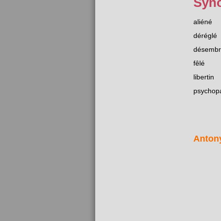
Syn
aliéné
déréglé
désembr
fêlé
libertin
psychop
Anton