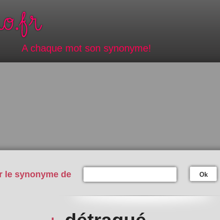
A chaque mot son synonyme!
r le synonyme de
Ok