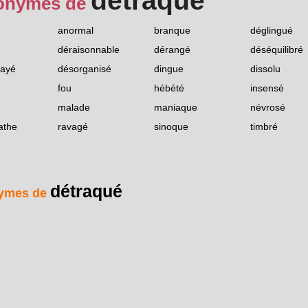
détraqué
onymes de
anormal
branque
déglingué
déraisonnable
dérangé
déséquilibré
ayé
désorganisé
dingue
dissolu
fou
hébété
insensé
malade
maniaque
névrosé
athe
ravagé
sinoque
timbré
détraqué
ymes de