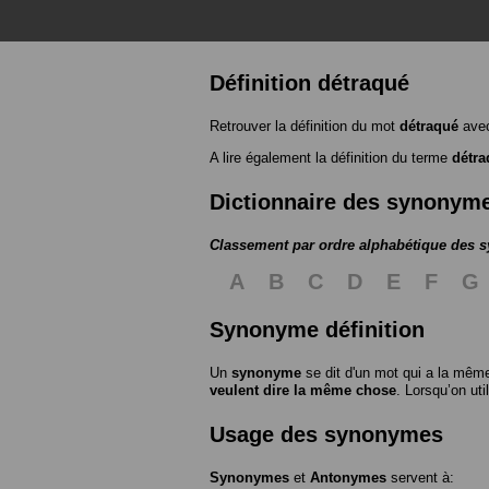
Définition détraqué
Retrouver la définition du mot
détraqué
avec
A lire également la définition du terme
détra
Dictionnaire des synonym
Classement par ordre alphabétique des
A
B
C
D
E
F
G
Synonyme définition
Un
synonyme
se dit d'un mot qui a la même
veulent dire la même chose
. Lorsqu’on ut
Usage des synonymes
Synonymes
et
Antonymes
servent à: