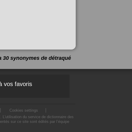
y a 30 synonymes de
détraqué
à vos favoris
Cookies settings
'utilisation du service de dictionnaire des
tés sur ce site sont édités par l’équipe