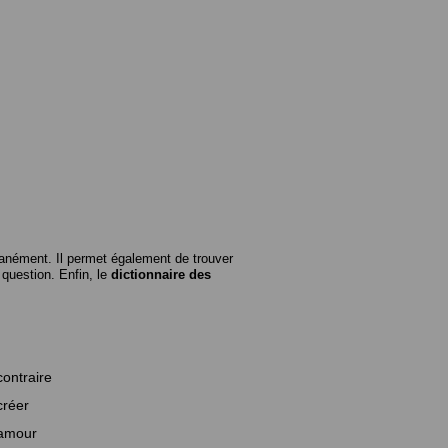
anément. Il permet également de trouver
n question. Enfin, le
dictionnaire des
contraire
créer
amour