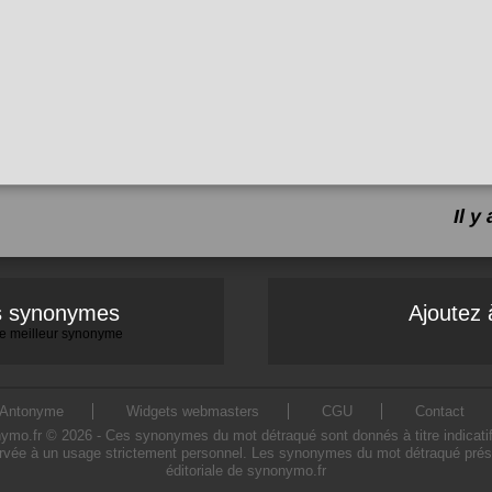
Il 
es synonymes
Ajoutez 
 le meilleur synonyme
Antonyme
Widgets webmasters
CGU
Contact
.fr © 2026 - Ces synonymes du mot détraqué sont donnés à titre indicatif. L
rvée à un usage strictement personnel. Les synonymes du mot détraqué présen
éditoriale de synonymo.fr