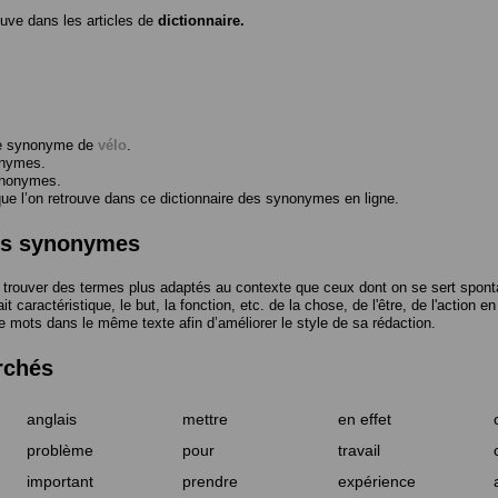
ouve dans les articles de
dictionnaire.
me synonyme de
vélo
.
onymes.
ynonymes.
 l’on retrouve dans ce dictionnaire des synonymes en ligne.
des synonymes
trouver des termes plus adaptés au contexte que ceux dont on se sert spont
t caractéristique, le but, la fonction, etc. de la chose, de l'être, de l'action e
e mots dans le même texte afin d’améliorer le style de sa rédaction.
rchés
anglais
mettre
en effet
problème
pour
travail
important
prendre
expérience