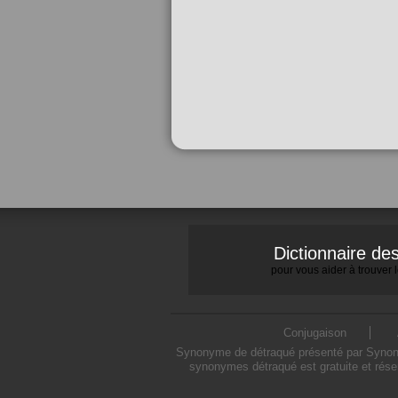
Dictionnaire d
pour vous aider à trouver
Conjugaison
Synonyme de détraqué présenté par Synonymo
synonymes détraqué est gratuite et rése