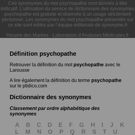
Ces synonymes du mot psychopathe sont donnés à titre
indicatif. L'utilisation du service de dictionnaire des synonymes
psychopathe est gratuite et réservée à un usage strictement
personnel. Les synonymes du mot psychopathe présentés sur
ce site sont édités par l’équipe éditoriale de synonymo.fr
Horaire des Marées
-
Laboratoire d'Analyses Médicales.fr
Définition psychopathe
Retrouver la définition du mot
psychopathe
avec le
Larousse
A lire également la définition du terme
psychopathe
sur le ptidico.com
Dictionnaire des synonymes
Classement par ordre alphabétique des
synonymes
A
B
C
D
E
F
G
H
I
J
K
L
M
N
O
P
Q
R
S
T
U