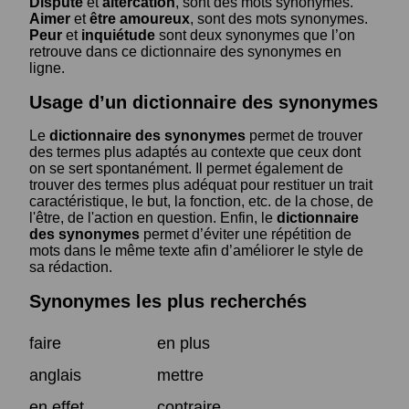
Dispute
et
altercation
, sont des mots synonymes.
Aimer
et
être amoureux
, sont des mots synonymes.
Peur
et
inquiétude
sont deux synonymes que l’on
retrouve dans ce dictionnaire des synonymes en
ligne.
Usage d’un dictionnaire des synonymes
Le
dictionnaire des synonymes
permet de trouver
des termes plus adaptés au contexte que ceux dont
on se sert spontanément. Il permet également de
trouver des termes plus adéquat pour restituer un trait
caractéristique, le but, la fonction, etc. de la chose, de
l'être, de l'action en question. Enfin, le
dictionnaire
des synonymes
permet d’éviter une répétition de
mots dans le même texte afin d’améliorer le style de
sa rédaction.
Synonymes les plus recherchés
faire
en plus
anglais
mettre
en effet
contraire