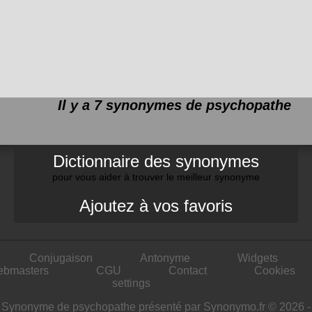
Il y a 7 synonymes de
psychopathe
Dictionnaire des synonymes
pour vous aider à trouver le meilleur synonyme
Ajoutez à vos favoris
Conjugaison
Antonyme
Widgets
ebmasters
CGU
Contact
Cookies
settings
Synonyme de psychopathe présenté par Synonymo.fr © 2026 -